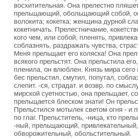
восхитительная. Она прелестно пляшет.
прельщающий, обольщающий собой, об
волокита; кокетка; женщина дурной сл
кокетничать. Прелестничание, кокетств
кого чем, или собой, пленять, привлека
соблазнять, раздражать чувства, страс
Меня прельщает его коляска! Она прел
всякого прельстят. Она прельстила его
пленила, он влюблен. Князь мира сего
бес прельстил, смутил, попутал, собла
слепит. -ся, страдат. и возвр. по смыс
мирской суетностью, она прельщает, со
прельщается блеском знати! Он прельс
Прельстился мотылек светом огня - и 
по глаг. Прельститель, -ница, кто прел
-ный, прельщающий, привлекательный,
обворожительный, обольстительный.