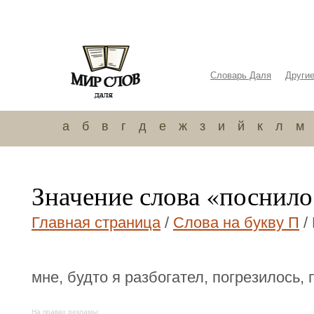
Словарь Даля
Други
а
б
в
г
д
е
ж
з
и
й
к
л
м
Значение слова «поснило
Главная страница
/
Слова на букву П
/
мне, будто я разбогател, погрезилось, 
На правах рекламы: