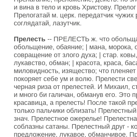
и вина в тело и кровь Христову. Прелог
Прелогатай м. церк. передатчик чужих 
соглядатай, лазутчик.
Прелесть
-- ПРЕЛЕСТЬ ж. что обольщ
обольщение, обаяние; | мана, морока, 
совращение от злого духа; | стар. ковы,
лукавство, обман; | красота, краса, бас
миловидность, изящество; что пленяет 
покоряет себе ум и волю. Прелести све
черная риза от прелестей. И Михаил, 
и много би галичан, обманув его. Это п
красавица, а прелесть! После такой пре
только пальчики облизать! Прелестный
знач. Прелестное ожерелье! Прелестн
соблазны сатаны. Прелестный друг - к
предложение, лукавое, обманчивое. Пр