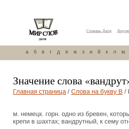
Словарь Даля
Други
а
б
в
г
д
е
ж
з
и
й
к
л
м
Значение слова «вандрут
Главная страница
/
Слова на букву В
/
м. немецк. горн. одно из бревен, кот
крепи в шахтах; вандрутный, к сему о