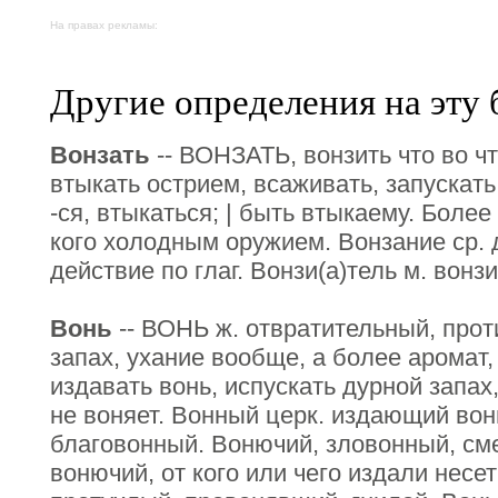
На правах рекламы:
Другие определения на эту 
Вонзать
-- ВОНЗАТЬ, вонзить что во что
втыкать острием, всаживать, запускать
-ся, втыкаться; | быть втыкаему. Боле
кого холодным оружием. Вонзание ср. д
действие по глаг. Вонзи(а)тель м. вонз
Вонь
-- ВОНЬ ж. отвратительный, проти
запах, ухание вообще, а более аромат,
издавать вонь, испускать дурной запах,
не воняет. Вонный церк. издающий вон
благовонный. Вонючий, зловонный, сме
вонючий, от кого или чего издали несе