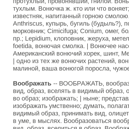
протухлый, провонявший, гнилой. Вонь
тухлым. Вонючка ж. кто или что воняет
известняк, напитанный горною смолою.
Аnthriscus, купырь, бугиль (будыль?), 
морковник; Cimicifuga; Соnium, омег, б
пр.; Lepidium, клоповник, жеруха, метел
foetida, вонючая смолка. | Вонючее нас
Американский вонючий хорек, шинт, Мерh
| одно из тех же вонючих растений, во
малиной, ваша вонюгой поросла, чужое
Воображать
-- ВООБРАЖАТЬ, вообразит
вид, образ, вселять в видимый образ, 
во образ; изображать; | ныне; предста
изображать умственно; думать, полагать
видимый образ, принимать вид, олицет
в уме, в мыслях. Вообразоваться вообр
вид, образ, вселиться в образ. Вообра