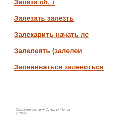
Залёза об. т
Залезать залезть
Залекарить начать ле
Залелеять (залелеи
Залениваться залениться
Создание сайта —
Алексей Попов
© 2009