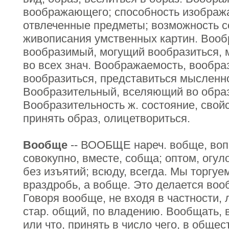
воображающего; способность изобража
отвлеченные предметы; возможность с
живописания умственных картин. Воо
вообразимый, могущий вообразиться, 
во всех знач. Воображаемость, вообра
вообразиться, представиться мысленно
Вообразительный, вселяющий во обра
Вообразительность ж. состояние, свойс
принять образ, олицетвориться.
Вообще
-- ВООБЩЕ нареч. вобще, вопч
совокупно, вместе, собща; оптом, огуло
без изъятий; всюду, всегда. Мы торгуе
враздробь, а вобще. Это делается воо
Говоря вообще, не входя в частности
стар. общий, по владению. Вообщать, 
или что, принять в число чего, в общес