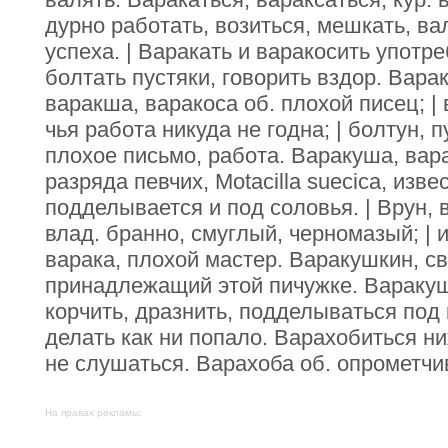
дурно работать, возиться, мешкать, ва
успеха. | Варакать и варакосить употр
болтать пустяки, говорить вздор. Варак
варакша, варакоса об. плохой писец; |
чья работа никуда не годна; | болтун, 
плохое письмо, работа. Варакуша, вар
разряда певчих, Motacilla suecica, изв
подделывается и под соловья. | Врун, в
влад. бранно, смуглый, черномазый; | 
варака, плохой мастер. Варакушкин, с
принадлежащий этой пичужке. Варакуш
корчить, дразнить, подделываться под 
делать как ни попало. Варахобиться ни
не слушаться. Варахоба об. опрометчи
На правах рекламы: