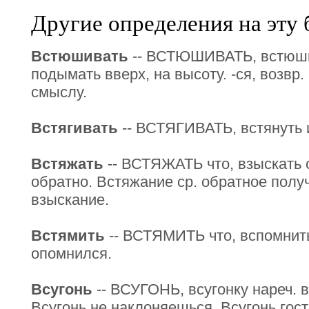
Другие определения на эту 
Встюшивать
-- ВСТЮШИВАТЬ, встюшит
подымать вверх, на высоту. -ся, возвр.
смыслу.
Встягивать
-- ВСТЯГИВАТЬ, встянуть и
Встяжать
-- ВСТЯЖАТЬ что, взыскать с
обратно. Встяжание ср. обратное полу
взыскание.
Встямить
-- ВСТЯМИТЬ что, вспомнить
опомнился.
Всугонь
-- ВСУГОНЬ, всугонку нареч. во
Всугонь не наклоняешься. Всугонь гост