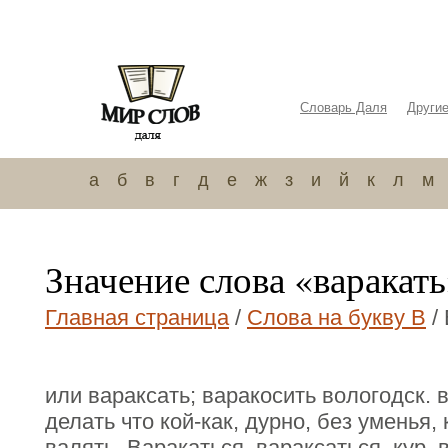
Словарь Даля
Други
а
б
в
г
д
е
ж
з
и
й
к
л
м
Значение слова «варакат
Главная страница
/
Слова на букву В
/
или вараксать; варакосить вологодск. 
делать что кой-как, дурно, без уменья, 
валять. Варакаться, вараксаться, кур. 