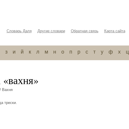
Словарь Даля
Другие словари
Обратная связь
Карта сайта
з
и
й
к
л
м
н
о
п
р
с
т
у
ф
х
ц
а «вахня»
/ Вахня
да трески.