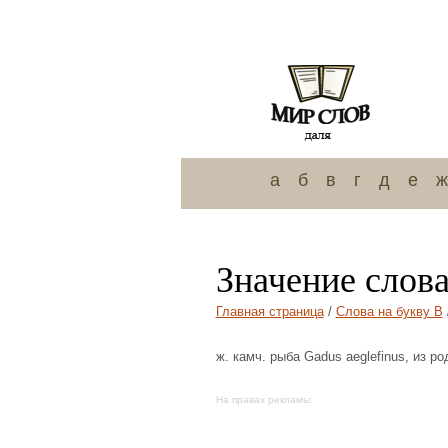
а
б
в
г
д
е
ж
Значение слов
Главная страница
/
Слова на букву В
ж. камч. рыба Gadus aeglefinus, из ро
На правах рекламы: