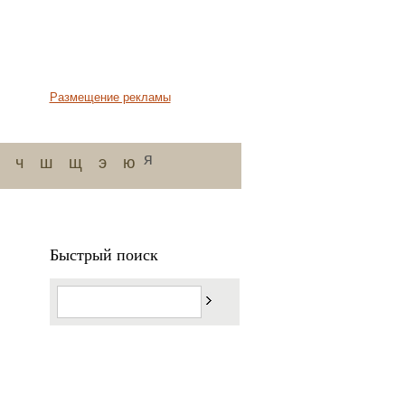
Размещение рекламы
я
ч
ш
щ
э
ю
Быстрый поиск