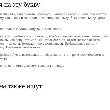
 на эту букву:
ить что, забагривать, набагрить, наловить багром. Выбагрил осетра.
ту ятовь всю выбагрили, выловили всю рыбу. Выбагриванье ср. длит.
п. сильно желать, жадать; выпрашивать.
ь что, добывать что клятвой, божбою, заклятиями; вымаливать, свят
ись, что вещь эта моя. -ся, отбаживаться, отделываться от чего
еня, так не выбожишься, не выклянешься. Выбаживанье ср. длит.
голу. Выбожной, выбоженый.
ыбаять) что, выговаривать, обусловить, т. е. произнести словами и
овору.
 добыть балагурством, красным словцом.
ем также ищут: