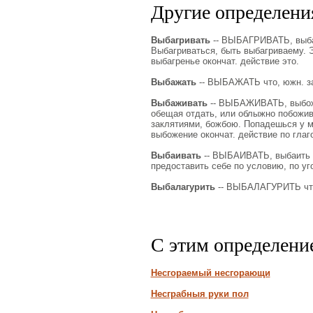
Другие определения
Выбагривать
-- ВЫБАГРИВАТЬ, выбагр
Выбагриваться, быть выбагриваему. Э
выбагренье окончат. действие это.
Выбажать
-- ВЫБАЖАТЬ что, южн. за
Выбаживать
-- ВЫБАЖИВАТЬ, выбожит
обещая отдать, или облыжно побоживш
заклятиями, божбою. Попадешься у м
выбожение окончат. действие по гла
Выбаивать
-- ВЫБАИВАТЬ, выбаить (в
предоставить себе по условию, по уг
Выбалагурить
-- ВЫБАЛАГУРИТЬ что,
С этим определени
Несгораемый несгорающи
Несграбныя руки пол