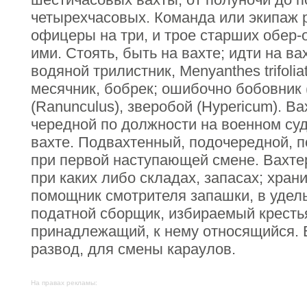
четырехчасовых. Команда или экипаж 
офицеры на три, и трое старших обер
ими. Стоять, быть на вахте; идти на вах
водяной трилистник, Menyanthes trifoli
месячник, бобрек; ошибочно бобовник 
(Ranunculus), зверобой (Hypericum). В
чередной по должности на военном су
вахте. Подвахтенный, подочередной, п
при первой наступающей смене. Вахтер
при каких либо складах, запасах; храни
помощник смотрителя запашки, в удельн
податной сборщик, избираемый кресть
принадлежащий, к нему относящийся. 
развод, для смены караулов.
На правах рекламы: