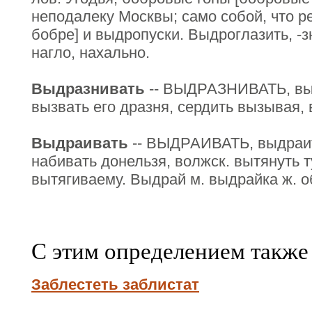
неподалеку Москвы; само собой, что ре
бобре] и выдропуски. Выдроглазить, -зн
нагло, нахально.
Выдразнивать
-- ВЫДРАЗНИВАТЬ, выд
вызвать его дразня, сердить вызывая,
Выдраивать
-- ВЫДРАИВАТЬ, выдраить
набивать донельзя, волжск. вытянуть ту
вытягиваему. Выдрай м. выдрайка ж. об.
С этим определением также
Заблестеть заблистат