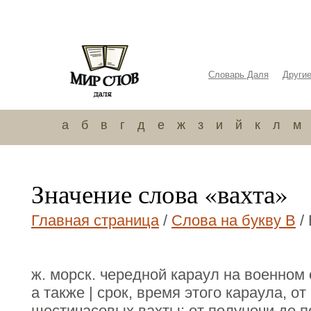
Словарь Даля
Други
а
б
в
г
д
е
ж
з
и
й
к
л
м
Значение слова «вахта»
Главная страница
/
Слова на букву В
/
ж. морск. чередной караул на военном 
а также | срок, время этого караула, о
шестичасовых вахты; от полуночи до п