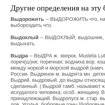
Другие определения на эту 
Выдорожить
-- ВЫДОРОЖИТЬ что, нар
выбороздить что.
Выдохлый
-- ВЫДОХЛЫЙ, выдошник, в
выдыхать.
Выдра
-- ВЫДРА ж. зверок, Mustela Lutra,
пореч(ш)ня, поречная; водниха вор. ко
между норкой и морской выдрой (камч. 
России. Выдренок м. выдрята мн. дете
Выдрий, выдровый, до выдры относящи
сделанный. | Выдрой тамб. называют к
исхудалого человека, особ. женщину.
принадлежащий. Выдропуск м. стар. вы
лов. Угодья, бобровые гоны [бобровы