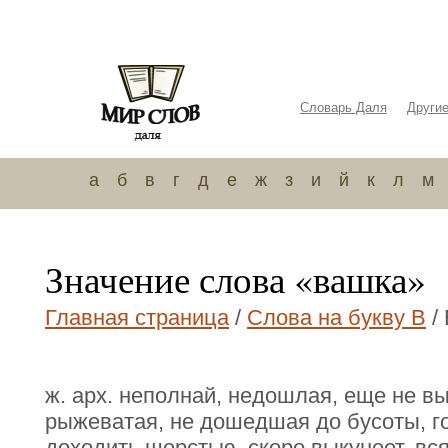
Словарь Даля
Други
а
б
в
г
д
е
ж
з
и
й
к
л
м
Значение слова «вашка»
Главная страница
/
Слова на букву В
/
ж. арх. неполнай, недошлая, еще не в
рыжеватая, не дошедшая до бусоты, го
доходить шерстью, скоро выкунеет, вся