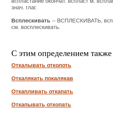
вспластание окончат. вспласт м. всплас
знач. глаг.
Всплескивать
-- ВСПЛЕСКИВАТЬ, вспле
см. восплескивать.
С этим определением также
Откалывать отколоть
Откалякать покалякав
Откапливать откапать
Откапывать откопать