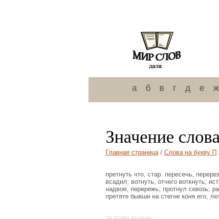
а
б
в
г
д
е
ж
Значение слов
Главная страница
/
Слова на букву П
претнуть что, стар. пересечь, перерез
всадил; вотнуть, отчего воткнуть; ист
надвое, перережь; протнул сквозь; р
претяте бывши на стегне коня его, ле
На правах рекламы: