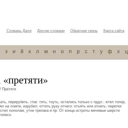
Словарь Даля
Другие словари
Обратная связь
Карта сайта
з
и
й
к
л
м
н
о
п
р
с
т
у
ф
х
ц
а «претяти»
/ Претяти
ать, перерубить. глаг. тять, тнуть, остались только с прдл.: втял топор,
ял на ломти, изрубил; оттять руку отчего: отъять или отнять; перетки
астял пополам; утни трепака и пр. От конца остроты мечевыи шерсти
тописн.