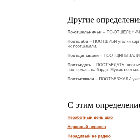
Другие определения
По-отшельничьи
-- ПО-ОТШЕЛЬНИЧЬИ
Поотшиби
-- ПООТШИБИ уголки кирпич
их поотшибали.
Поотщипывали
-- ПООТЩИПЫВАЛИ, 
Поотъедать
-- ПООТЪЕДАТЬ, поотъес
поотъелась на барде. Мужик поотъест
Поотъезжали
-- ПООТЪЕЗЖАЛИ уже вс
С этим определени
Неработный день шаб
Неравный неравен
Нерадивый не радею