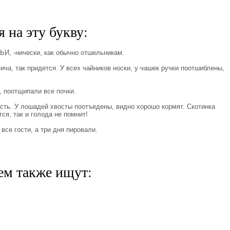
 на эту букву:
, -нически, как обычно отшельникам.
а, так придется. У всех чайников носки, у чашек ручки поотшиблены,
поотщипали все почки.
ть. У лошадей хвосты поотъедены, видно хорошо кормят. Скотинка
ся, так и голода не помнит!
е гости, а три дня пировали.
ем также ищут: