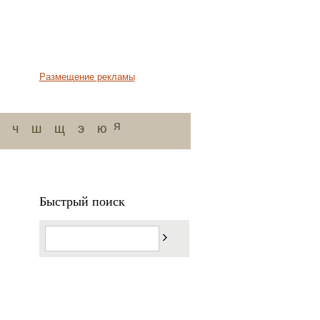
Размещение рекламы
я
ч
ш
щ
э
ю
Быстрый поиск