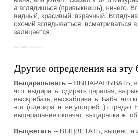
а вглядишься (привыкнешь), ничего. Вг
видный, красивый, взрачный. Вглядчив
охочий вглядываться, всматриваться в
залицается.
На правах рекламы:
Другие определения на эту 
Выцарапывать
-- ВЫЦАРАПЫВАТЬ, вы
что, выдирать, сдирать царапая; выры
выскребать, выскабливать. Баба, что к
-ся, (однократн. не употреб. ) страдат
выцарапание окончат. выцарапка ж. об. 
Выцветать
-- ВЫЦВЕТАТЬ, выцвести и