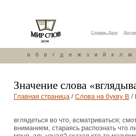
Словарь Даля
Други
а
б
в
г
д
е
ж
з
и
й
к
л
м
Значение слова «вглядыв
Главная страница
/
Слова на букву В
/
вглядеться во что, всматриваться; смот
вниманием, стараясь распознать что л
меня, аль узнал? сказал кто-то мазури