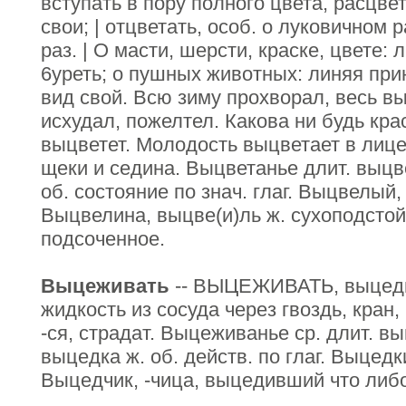
вступать в пору полного цвета, расцве
свои; | отцветать, особ. о луковичном
раз. | О масти, шерсти, краске, цвете: 
6уреть; о пушных животных: линяя пр
вид свой. Всю зиму прохворал, весь вы
исхудал, пожелтел. Какова ни будь крас
выцветет. Молодость выцветает в лице,
щеки и седина. Выцветанье длит. выцв
об. состояние по знач. глаг. Выцвелый,
Выцвелина, выцве(и)ль ж. сухоподстой
подсоченное.
Выцеживать
-- ВЫЦЕЖИВАТЬ, выцедит
жидкость из сосуда через гвоздь, кран
-ся, страдат. Выцеживанье ср. длит. в
выцедка ж. об. действ. по глаг. Выцедк
Выцедчик, -чица, выцедивший что либо