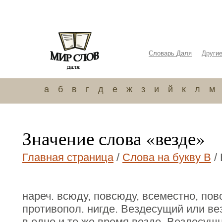
Словарь Даля
Други
а
б
в
г
д
е
ж
з
и
й
к
л
м
Значение слова «везде»
Главная страница
/
Слова на букву В
/
нареч. всюду, повсюду, всеместно, по
противопол. нигде. Вездесущий или 
в одно и то же время везде. Вездесущ