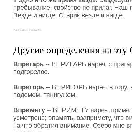
пребывание, свойство по прилаг. Наш 
Везде и нигде. Старик везде и нигде.
На правах рекламы:
Другие определения на эту 
Впригарь
-- ВПРИГАРЬ нареч. с пригар
подгорелое.
Впригорь
-- ВПРИГОРЬ нареч. в гору, в
подемом, тянигужем.
Впримету
-- ВПРИМЕТУ нареч. приметн
усмотрено; впамять, взапримету, что в
на что обратил внимание. Озеро мне вп