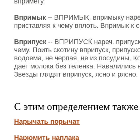
впримету.
Впримык
-- ВПРИМЫК, впримыку нареч
приставляя к чему вплоть. Впримык к с
Вприпуск
-- ВПРИПУСК нареч. припуска
чему. Поить скотину вприпуск, припуско
водоема, не черпая, не из посудины. К
дает молока без теленка. Навалились 
Звезды глядят вприпуск, ясно и рясно.
С этим определением также
Нарычать порычат
Нарюмить наплака