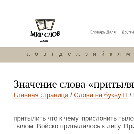
Словарь Даля
Други
а
б
в
г
д
е
ж
з
и
й
к
л
м
Значение слова «притыля
Главная страница
/
Слова на букву П
/
притылить что к чему, прислонить тыло
тылом. Войско притылилось к лесу. При