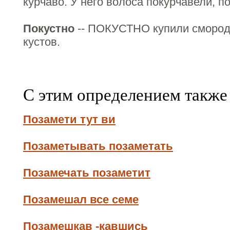
курчаво. У него волоса покурчавели, п
Покустно
-- ПОКУСТНО купили смороди
кустов.
С этим определением также
Позамети тут ви
Позаметывать позаметать
Позамечать позаметит
Позамешал все семе
Позамешкав -кавшись