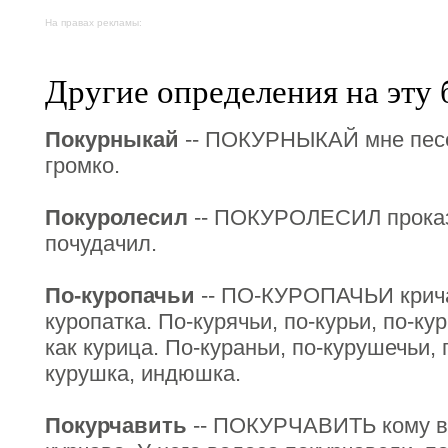
На правах рекламы:
Другие определения на эту 
Покурныкай
-- ПОКУРНЫКАЙ мне песен
громко.
Покуролесил
-- ПОКУРОЛЕСИЛ проказн
почудачил.
По-куропачьи
-- ПО-КУРОПАЧЬИ кричат
куропатка. По-курячьи, по-курьи, по-ку
как курица. По-кураньи, по-курушечьи, 
курушка, индюшка.
Покурчавить
-- ПОКУРЧАВИТЬ кому во