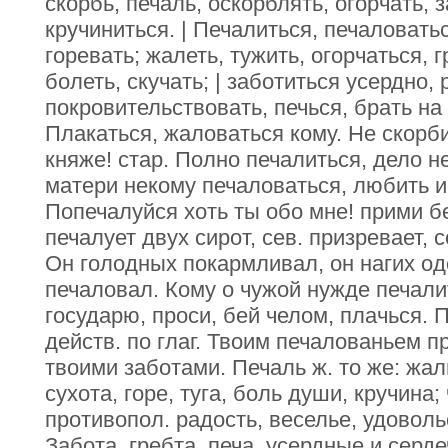
скорбь, печаль, оскорблять, огорчать, з
кручиниться. | Печалиться, печаловатьс
горевать; жалеть, тужить, огорчаться, г
болеть, скучать; | заботиться усердно,
покровительствовать, печься, брать на 
Плакаться, жаловаться кому. Не скорби
княже! стар. Полно печалиться, дело н
матери некому печаловаться, любить и
Попечалуйся хоть ты обо мне! прими б
печалует двух сирот, сев. призревает, 
Он голодных покармливал, он нагих од
печаловал. Кому о чужой нужде печали
государю, проси, бей челом, плачься. 
действ. по глаг. Твоим печалованьем п
твоими заботами. Печаль ж. то же: жаль,
сухота, горе, туга, боль души, кручина;
противопол. радость, веселье, удоволь
Забота, гребта, печа, усердные и серд