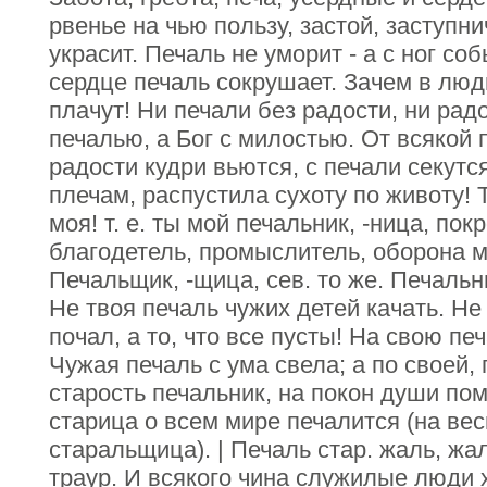
рвенье на чью пользу, застой, заступн
украсит. Печаль не уморит - а с ног со
сердце печаль сокрушает. Зачем в люд
плачут! Ни печали без радости, ни рад
печалью, а Бог с милостью. От всякой 
радости кудри вьются, с печали секутс
плечам, распустила сухоту по животу!
моя! т. е. ты мой печальник, -ница, пок
благодетель, промыслитель, оборона м
Печальщик, -щица, сев. то же. Печальни
Не твоя печаль чужих детей качать. Не 
почал, а то, что все пусты! На свою пе
Чужая печаль с ума свела; а по своей,
старость печальник, на покон души по
старица о всем мире печалится (на вес
старальщица). | Печаль стар. жаль, жа
траур. И всякого чина служилые люди 