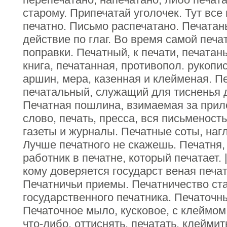
старому. Припечатай уголочек. Тут все
печатно. Письмо распечатано. Печатань
действие по глаг. Во время самой печ
поправки. Печатный, к печати, печата
книга, печатанная, противопол. рукопи
аршин, мера, казенная и клейменая. П
печатальный, служащий для тисненья 
Печатная пошлина, взимаемая за прил
слово, печать, пресса, вся письменост
газеты и журналы. Печатные соты, наг
Лучше печатного не скажешь. Печатня,
работник в печатне, который печатает. 
кому доверяется государст веная печат
Печатничьи приемы. Печатничество ста
государственного печатника. Печаточн
Печаточное мыло, кусковое, с клеймом
что-либо, оттиснять, печатать, клеймит