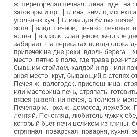
ж. перегорелая печная глина; идет на с
заговоры и пр.; | глина, земля, испекш
угольных куч. | Глина для битых печей,
зола. | влад. печное, печиво, печенье,
яства. | волжск. сланцевое, жесткое дно
забирает. На перекатах всегда опока да
припечек на дне реки, вдоль берега. |
место, пятно в поле, где трава рознитс
бывшим стойлом, калдой и пр.; или по
зноя место, круг, бывающий в степях о
Печея ж. вологодск. приспешница, стря
или мастерица печь, стряпать, готовит
вязея (швея), ни печея, а толчея и мел
Печепар м. -рка ж. домосед, лежебок. 
лентяй. Печегляд, любитель чужих обе
который бьет печи целиком из глины, б
стряпная, поварская, поварня, кухня, 