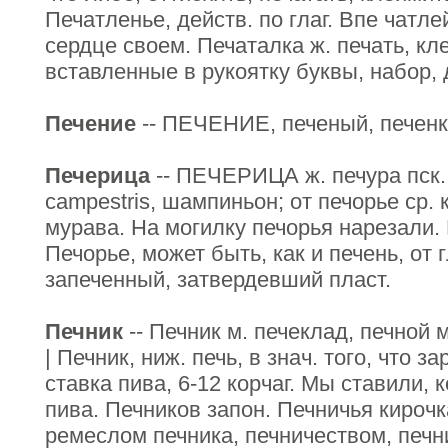
Печатленье, действ. по глаг. Впе чатле
сердце своем. Печаталка ж. печать, клей
вставленные в рукоятку буквы, набор, 
Печение
-- ПЕЧЕНИЕ, печеный, печенка 
Печерица
-- ПЕЧЕРИЦА ж. печура пск.
campestris, шампиньон; от печорье ср. 
мурава. На могилку печорья нарезали.
Печорье, может быть, как и печень, от гл
запеченный, затвердевший пласт.
Печник
-- Печник м. печеклад, печной 
| Печник, ниж. печь, в знач. того, что з
ставка пива, 6-12 корчаг. Мы ставили, 
пива. Печников запон. Печничья кироч
ремеслом печника, печничеством, печн