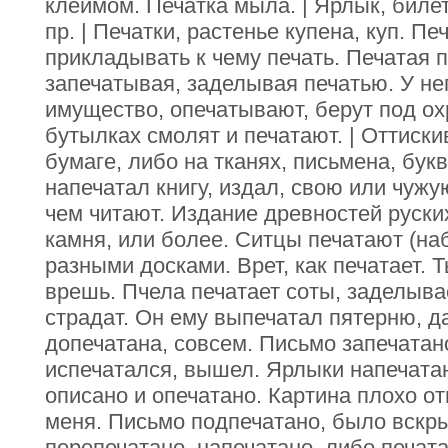
клеймом. Печатка мыла. | Ярлык, биле
пр. | Печатки, растенье купена, куп. Пе
прикладывать к чему печать. Печатая п
запечатывая, заделывая печатью. У не
имущество, опечатывают, берут под ох
бутылках смолят и печатают. | Оттиски
бумаге, либо на тканях, письмена, бук
напечатал книгу, издал, свою или чуж
чем читают. Издание древностей руских
камня, или более. Ситцы печатают (н
разными досками. Врет, как печатает. 
врешь. Пчела печатает соты, заделывае
страдат. Он ему выпечатал пятерню, д
допечатана, совсем. Письмо запечатан
испечатался, вышел. Ярлыки напечатан
описано и опечатано. Картина плохо от
меня. Письмо подпечатано, было вскры
перепечатано, напечатано, либо печата