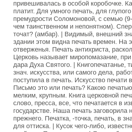
привешивалась в особой коробочке. Ка
платит. Для умного печать, для глупого
премудрости Соломоновой, с семью (9-ю
чем таинственном и непонятном). Спер
точат? (амбар). | Видимый, внешний зна
здании этом видна печать времен. На 
отверженья. Печать антихриста, раскол
Церковь называет миропомазание, при 
дара Духа Святого. | Книгопечатанье, 
знач. искусства, или самого дела, рабо
поступила в печать. Искусство печати 
Письмо это или печать? Какою печатью
мелким, крупным. Книга церковной печа
слово, пресса, все, что печатается в и
государстве. Наша печать заговорила 
прежнего. Печатка, -точка, печать, в з
для оттиска. | Кусок чего-либо, известн