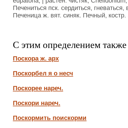
eupatoria; | растен. чистяк, Chelidoniu
Печениться пск. сердиться, гневаться,
Печеница ж. вят. синяк. Печный, костр
С этим определением также
Поскора ж. арх
Поскорбел я о несч
Поскорее нареч.
Поскори нареч.
Поскормить поискорми