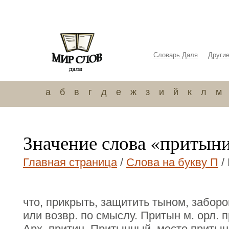
Словарь Даля
Други
а
б
в
г
д
е
ж
з
и
й
к
л
м
Значение слова «притын
Главная страница
/
Слова на букву П
/
что, прикрыть, защитить тыном, забором
или возвр. по смыслу. Притын м. орл. п
Арх. притин. Притынный, место притын