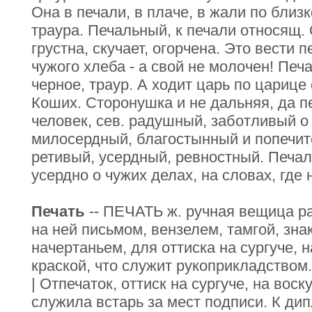
Она в печали, в плаче, в жали по близ
траура. Печальный, к печали относящ. 
грустна, скучает, огорчена. Это вести 
чужого хлеба - а свой не молочен! Печ
черное, траур. А ходит царь по царице
Коших. Сторонушка и не дальняя, да 
человек, сев. радушный, заботливый о
милосердный, благостынный и попечите
ретивый, усердный, ревностный. Печал
усердно о чужих делах, на словах, где 
Печать
-- ПЕЧАТЬ ж. ручная вещица р
на ней письмом, вензелем, тамгой, зн
начертаньем, для оттиска на сургуче, н
краской, что служит рукоприкладством.
| Отпечаток, оттиск на сургуче, на вос
служила встарь за мест подписи. К ди