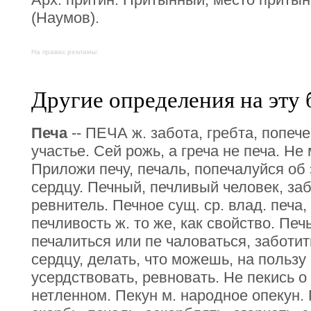
(Наумов).
На правах рекламы:
Другие определения на эту 
Печа
-- ПЕЧА ж. забота, гребта, попеч
участье. Сей рожь, а греча не печа. Не 
Приложи печу, печаль, попечалуйся об 
сердцу. Печный, печливый человек, за
ревнитель. Печное сущ. ср. влад. печа,
печливость ж. то же, как свойство. Печ
печалиться или пе чаловаться, заботит
сердцу, делать, что можешь, на пользу 
усердствовать, ревновать. Не пекись о
нетленном. Пекун м. народное опекун. 