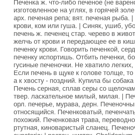
Печенка ж. что-либо печеное (не варен
изготовленное на углях, в горячей золе,
арх. печеная репа; вят. печеная рыба. 
крови, ком или гуша. | Синяк, ушиб, убо
печень ж. печенец стар. черево в жив
желчь от крови и передающее ее в киш
печенку крови. Говорить печенкой, серд
печенку испортишь. Отбить печенки, бо
гусиные печеночки. Не хватило легких,
Если печень в щуке к голове толще, то
а к хвосту - поздний. Купила бы собака
Печень серная, сплав серы со щелочами
твер. ласкательное милый, милая. | Пе
орл. печерье, мурава, дерн. Печеночны
относящийся. Печенковатый, печенчаты
похожий. Печенковая трава, переводное
ртутная, киноваристый сланец. Печеноч