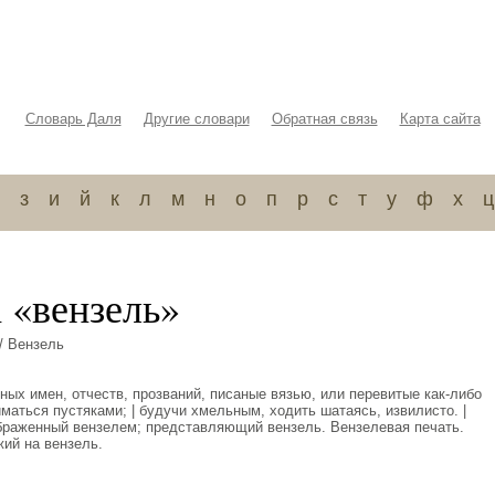
Словарь Даля
Другие словари
Обратная связь
Карта сайта
з
и
й
к
л
м
н
о
п
р
с
т
у
ф
х
ц
 «вензель»
/ Вензель
ных имен, отчеств, прозваний, писаные вязью, или перевитые как-либо
иматься пустяками; | будучи хмельным, ходить шатаясь, извилисто. |
ображенный вензелем; представляющий вензель. Вензелевая печать.
ий на вензель.