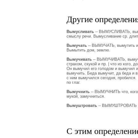
Другие определения
Вымусливать
-- ВЫМУСЛИВАТЬ, вымус
смыслу речи. Вымусливание ср. длит. 
Вымучать
-- ВЫМУЧАТЬ, вымутить или
Вымытить дом, землю.
Вымучивать
-- ВЫМУЧИВАТЬ, вымучит
страхом, скукой и пр. | что из кого,
Он вымучил его голодом и вымучил из
вымучить. Беда вымучит, да беда и вы
с ним вымучился сегодня, пробился. 
по глаг.
Вымучнить
-- ВЫМУЧНИТЬ что, кого,
мукой, замучниться.
Вымуштровать
-- ВЫМУШТРОВАТЬ ко
С этим определени