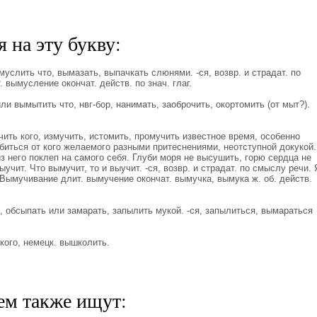
 на эту букву:
лить что, вымазать, выпачкать слюнями. -ся, возвр. и страдат. по
вымусление окончат. действ. по знач. глаг.
 вымытить что, нвг-бор, нанимать, заоброчить, окортомить (от мыт?).
ь кого, измучить, истомить, промучить известное время, особенно
 добиться от кого желаемого разными притеснениями, неотступной докукой.
 него поклеп на самого себя. Глуби моря не высушить, горю сердца не
учит. Что вымучит, то и выучит. -ся, возвр. и страдат. по смыслу речи. 
Вымучивание длит. вымучение окончат. вымучка, вымука ж. об. действ.
 обсыпать или замарать, запылить мукой. -ся, запылиться, вымараться
го, немецк. вышколить.
ем также ищут: