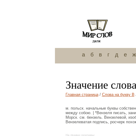
а
б
в
г
д
е
ж
Значение слова
Главная страница
/
Слова на букву В
м. польск. начальные буквы собствен
между собою. | *Вензеля писать, зан
Морск. см. бензель. Вензелевой, из
Вензелеватая подпись, росчерк похож
На правах рекламы: