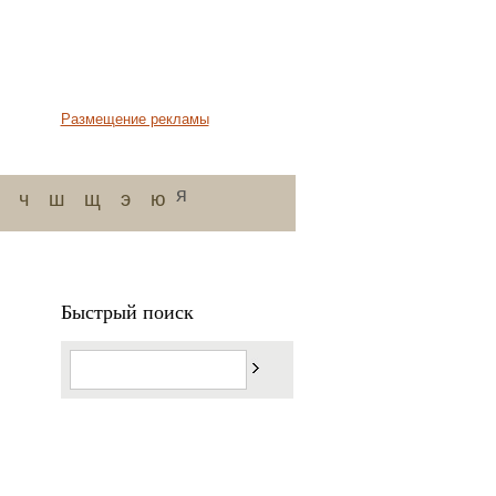
Размещение рекламы
я
ч
ш
щ
э
ю
Быстрый поиск