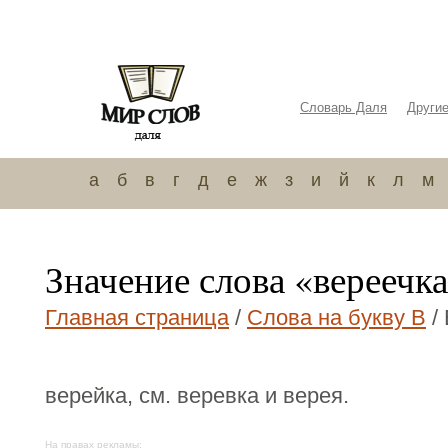
Словарь Даля
Други
а
б
в
г
д
е
ж
з
и
й
к
л
м
Значение слова «вереечк
Главная страница
/
Слова на букву В
/
верейка, см. веревка и верея.
На правах рекламы: