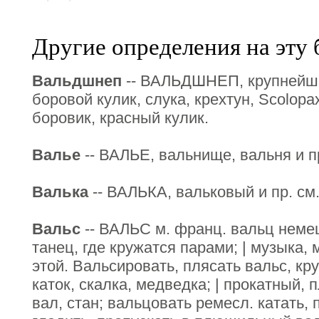
Другие определения на эту 
Вальдшнеп
-- ВАЛЬДШНЕП, крупнейша
боровой кулик, слука, крехтун, Sсоlорах
боровик, красный кулик.
Валье
-- ВАЛЬЕ, вальнище, вальня и пр
Валька
-- ВАЛЬКА, вальковый и пр. см.
Вальс
-- ВАЛЬС м. франц. вальц немец
танец, где кружатся парами; | музыка, 
этой. Вальсировать, плясать вальс, кр
каток, скалка, медведка; | прокатный
вал, стан; вальцовать ремесл. катать,