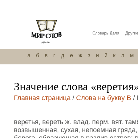
Словарь Даля
Други
а
б
в
г
д
е
ж
з
и
й
к
л
м
Значение слова «веретия
Главная страница
/
Слова на букву В
/
веретья, вереть ж. влад. перм. вят. там
возвышенная, сухая, непоемная гряда,
берега, образующая в разлив остров; 