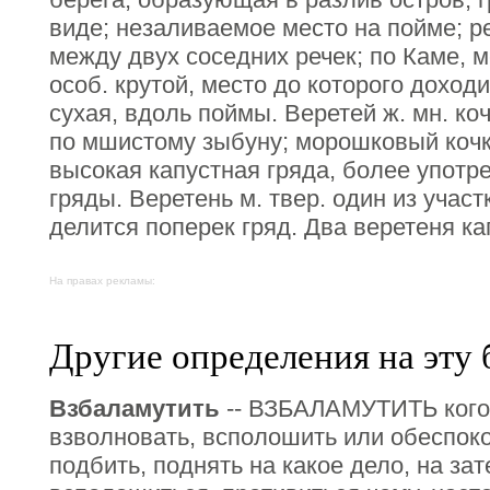
виде; незаливаемое место на пойме; ре
между двух соседних речек; по Каме, 
особ. крутой, место до которого доходи
сухая, вдоль поймы. Веретей ж. мн. ко
по мшистому зыбуну; морошковый кочка
высокая капустная гряда, более употре
гряды. Веретень м. твер. один из участ
делится поперек гряд. Два веретеня ка
На правах рекламы:
Другие определения на эту 
Взбаламутить
-- ВЗБАЛАМУТИТЬ кого,
взволновать, всполошить или обеспоко
подбить, поднять на какое дело, на зате