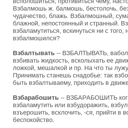
всполошиться, противиться чему, насто
Взбалмошь ж. балмошь, бестолочь, бе
чудачество, блажь. Взбалмошный, сум
блажной, непостоянный и странный. В
взбаламутиться, вскинуться ни с того, 
взбалмошился?
Взбалтывать
-- ВЗБАЛТЫВАТЬ, ваболт
взбивать жидкость, всколыхать ее дви
ложкой, мешалкой и пр. На что ты лужу
Принимать станешь снадобье: так взбол
быть взбалтываему, приходить в движе
Взбарабошить
-- ВЗБАРАБОШИТЬ кого,
взбаламутить или взбудоражить, взбулга
взъерошить, всклочить, -ся, прийти в в
беспокойство.