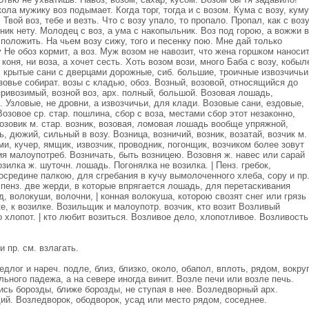
ола мужику воз подымает. Когда торг, тогда и с возом. Кума с возу, куму
. Твой воз, тебе и везть. Что с возу упало, то пропало. Пропал, как с воз
ник нету. Молодец с воз, а ума с накопыльник. Воз под горою, а вожжи в
оз положить. На чьем возу сижу, того и песенку пою. Мне дай только
у Не обоз кормит, а воз. Муж возом не навозит, что жена горшком наноси
коня, ни воза, а хочет сесть. Хоть возом вози, много Баба с возу, кобыл
а, крытые сани с дверцами дорожные, сиб. большие, троичные извозчичьи
зовье собират. возы с кладью, обоз. Возный, возовой, относящийся до
ривозимый, возной воз, арх. полный, большой. Возовая лошадь,
 Узловые, не дровни, а извозчичьи, для клади. Возовые сани, ездовые,
Возовое ср. стар. пошлина, сбор с воза, местами сбор этот незаконно,
озовик м. стар. возник, возовая, ломовая лошадь вообще упряжной,
, дюжий, сильный в возу. Возница, возничий, возник, возатай, возчик м.
 кучер, ямщик, извозчик, проводник, погонщик, возчиком более зовут
я малоупотреб. Возничать, быть возницею. Возовня ж. навес или сарай
озилка ж. шуточн. лошадь. Погонялка не возилка. | Пенз. гребок,
средине палкою, для сгребания в кучу вымолоченного хлеба, сору и пр
. пенз. две жерди, в которые впрягается лошадь, для перетаскивания
, волокуши, волочни, | конная волокуша, которою свозят снег или грязь
е, к возилке. Возильщик и малоупотр. возчик, кто возит Возливый
о хлопот. | кто любит возиться. Возливое дело, хлопотливое. Возливость
 пр. см. взлагать.
длог и нареч. подле, близ, близко, около, обапол, вплоть, рядом, вокруг
ельного падежа, а на севере иногда винит. Возле печи или возле печь.
ись борозды, ближе борозды, не ступая в нее. Возледворный арх.
ий. Возледворок, ободворок, усад или место рядом, соседнее.