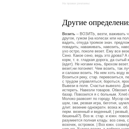
На правах рекламы:
Другие определения
Возить
-- ВОЗИТЬ, везти, важивать ч
другое, гужом (на колесах или на пол
вадить, откуда троякое знач. предлож
повадить; наваживать, навозить, наво
ухо остро, поколе везет. Ему все везе
Сено. Какое сено, ведь это дрова? А 
корм, т. е. гладкая дорога, да сытый к
(едет). Не ногами конь, брюхом везет.
везет,ни погоняет. Чем возить, так л
и салазки возить. На нем хоть воду в
Возиться реку, стар. перевозиться, п
с трудом управляться; бороться, ярос
Вывези в поле. Счастье вывезло. Дове
истереть. Навезли товаров. Обвозил е
базар. Повозился я с больным. Хлеб 
Молоко развозят по городу. Мусор сво
шум, гам, резвая игра, беготня, шумл
длит. везение однократн. возка ж. об.
перм. везенный и веденный; | резвый
бешеный?). Воз м. стар. и южн. повоз
разумеется полная кладь: воз сена, с
возочек, остромок. | Воз южн. созвез
навьют. Худого возом, а доброго щеп