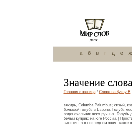
а
б
в
г
д
е
ж
Значение слов
Главная страница
/
Слова на букву В
вяхирь, Columba Palumbus; сизый, кр
большой голубь в Европе. Голубь лес
родоначальник всех ручных. Голубь ди
белый куприк; на юге России. | Проста
витютин, а в последнем знач. также в