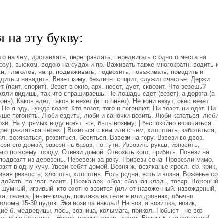
 на эту букву:
то на чем, доставлять, переправлять, передвигать с одного места на
озу), вьюком, водою на судах и пр. Важивать также многократн. водить 
н, глаголов, напр. подваживать, подвозить, поваживать, поводить и
дить и навадить. Везет кому, безличн. спорит, служит счастье. Держи
т (паит, спорит). Везет в окно, арх. несет, дует, сквозит. Что везешь?
коли видишь, так что спрашиваешь. Не лошадь едет (везет), а дорога (а
онь). Каков едет, таков и везет (и погоняет). Не кони везут, овес везет
 Не я еду, нужда везет. Кто везет, того и погоняют. Ни везет. ни едет. Ни
учше погонять. Люби ездить, люби и саночки возить. Люби кататься, люб
ози. На упрямых воду возят. -ся, быть возиму; | беспокойно ворочаться.
ереправляться через. | Возиться с кем или с чем, хлопотать, заботиться,
л. возякаться, резвиться, беситься. Взвези на гору. Взвези во двор.
зи его домой, завези на базар, по пути. Извозить рукав, износить,
го по всему городу. Отвези домой. Отвозить кого, прибить. Повези на
подвозят из деревень. Перевези за реку. Привези сена. Провезли мимо.
зят в одну кучу. Увези ребят домой. Возня ж. возяканье яросл. ср. крик,
ивая резвость; хлопоты, хлопотня. Есть родня, есть и возня. Воженье ср
 действ. по глаг. возить | Возка арх. обоз; обозная кладь, товар. Воженый
, шумный, игривый, кто охотно возится (или от навоженный. навожденый,
ка, телега; | ныне кладь, поклажа на телеге или дровнях; обычно
оломы 15-30 пудов. Эка возища наклал! Не воз, а возишка, возик,
дие б. медведицы, лось, возница, колымага, прикол. Побьют - не воз
отью не ухватишь. Навоз, возом, сахар, кусом. Возом бы тя задавило!