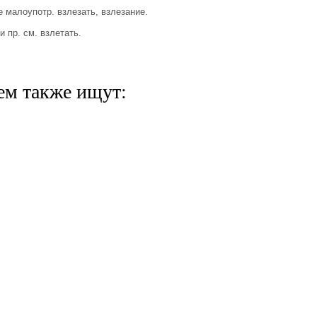
 малоупотр. взлезать, взлезание.
 пр. см. взлетать.
ем также ищут: