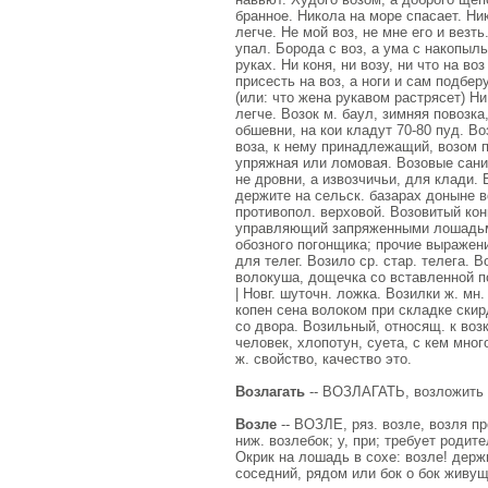
бранное. Никола на море спасает. Ник
легче. Не мой воз, не мне его и везть
упал. Борода с воз, а ума с накопыль
руках. Ни коня, ни возу, ни что на в
присесть на воз, а ноги и сам подбер
(или: что жена рукавом растрясет) Ни 
легче. Возок м. баул, зимняя повозк
обшевни, на кои кладут 70-80 пуд. Во
воза, к нему принадлежащий, возом п
упряжная или ломовая. Возовые сани.
не дровни, а извозчичьи, для клади. 
держите на сельск. базарах доныне в
противопол. верховой. Возовитый конь
управляющий запряженными лошадьми,
обозного погонщика; прочие выражени
для телег. Возило ср. стар. телега. В
волокуша, дощечка со вставленной по
| Новг. шуточн. ложка. Возилки ж. мн
копен сена волоком при складке скирд
со двора. Возильный, относящ. к возк
человек, хлопотун, суета, с кем мног
ж. свойство, качество это.
Возлагать
-- ВОЗЛАГАТЬ, возложить и
Возле
-- ВОЗЛЕ, ряз. возле, возля пре
ниж. возлебок; у, при; требует родит
Окрик на лошадь в сохе: возле! держ
соседний, рядом или бок о бок живущ