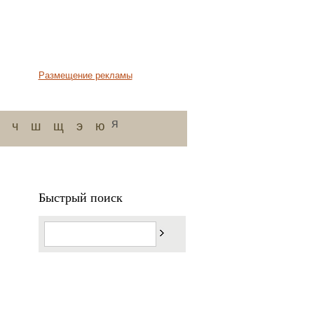
Размещение рекламы
я
ч
ш
щ
э
ю
Быстрый поиск