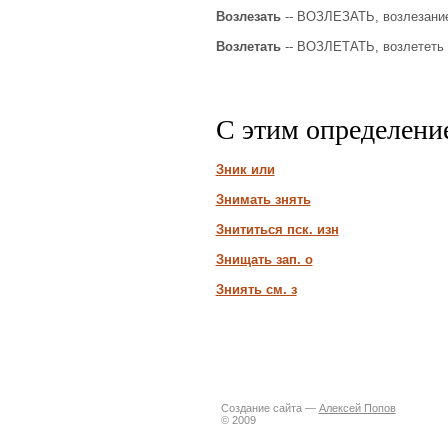
Возлезать
-- ВОЗЛЕЗАТЬ, возлезание
Возлетать
-- ВОЗЛЕТАТЬ, возлететь и
С этим определени
Зник или
Знимать знять
Знититься пск. изн
Знищать зап. о
Зниять см. з
Создание сайта —
Алексей Попов
© 2009