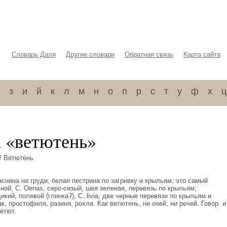
Словарь Даля
Другие словари
Обратная связь
Карта сайта
з
и
й
к
л
м
н
о
п
р
с
т
у
ф
х
ц
а «ветютень»
/ Ветютень
аснина на груди, белая пестрина по загривку и крыльям; это самый
ной, C. Oenas, серо-сизый, шея зеленая, перевязь по крыльям;
кий, полевой (глинка?), C. livia, две черные перевязи по крыльям и
к, простофиля, разиня, рохля. Как ветютень, ни очей, ни речей. Говор. и
етют.