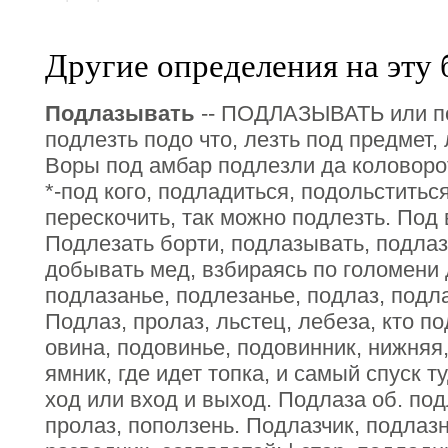
Другие определения на эту 
Подлазывать
-- ПОДЛАЗЫВАТЬ или по
подлезть подо что, лезть под предмет, 
Воры под амбар подлезли да коловорот
*-под кого, подладиться, подольститьс
перескочить, так можно подлезть. Под 
Подлезать борти, подлазывать, подлаз
добывать мед, взбираясь по голомени
подлазанье, подлезанье, подлаз, подлазк
Подлаз, пролаз, льстец, лебеза, кто п
овина, подовинье, подовинник, нижняя,
ямник, где идет топка, и самый спуск 
ход или вход и выход. Подлаза об. под
пролаз, поползень. Подлазчик, подлазн