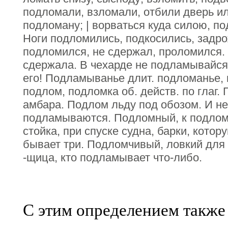
подломали, взломали, отбили дверь или
подломану; | ворваться куда силою, по
Ноги подломились, подкосились, задр
подломился, не сдержал, проломился.
сдержала. В чехарде не подламывайся
его! Подламыванье длит. подломанье, 
подлом, подломка об. действ. по глаг.
амбара. Подлом льду под обозом. И н
подламываются. Подломный, к подлом
стойка, при спуске судна, барки, кото
бывает три. Подломчивый, ловкий для
-щица, кто подламывает что-либо.
С этим определением также