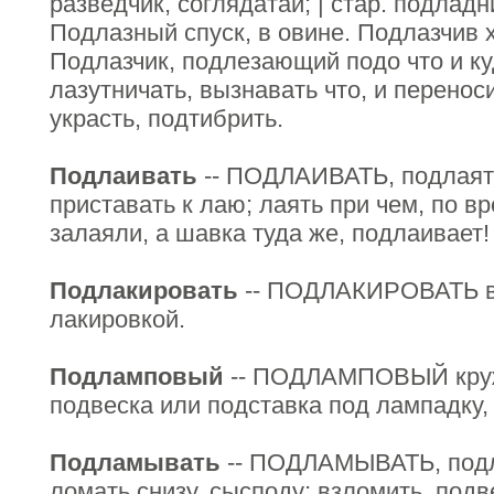
разведчик, соглядатай; | стар. подладн
Подлазный спуск, в овине. Подлазчив х
Подлазчик, подлезающий подо что и ку
лазутничать, вызнавать что, и переноси
украсть, подтибрить.
Подлаивать
-- ПОДЛАИВАТЬ, подлаять
приставать к лаю; лаять при чем, по 
залаяли, а шавка туда же, подлаивает!
Подлакировать
-- ПОДЛАКИРОВАТЬ в
лакировкой.
Подламповый
-- ПОДЛАМПОВЫЙ круж
подвеска или подставка под лампадку, 
Подламывать
-- ПОДЛАМЫВАТЬ, подло
ломать снизу, сысподу; взломить, подв