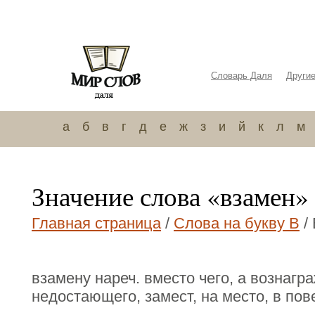
Словарь Даля
Други
а
б
в
г
д
е
ж
з
и
й
к
л
м
Значение слова «взамен»
Главная страница
/
Слова на букву В
/
взамену нареч. вместо чего, а вознагр
недостающего, замест, на место, в пов