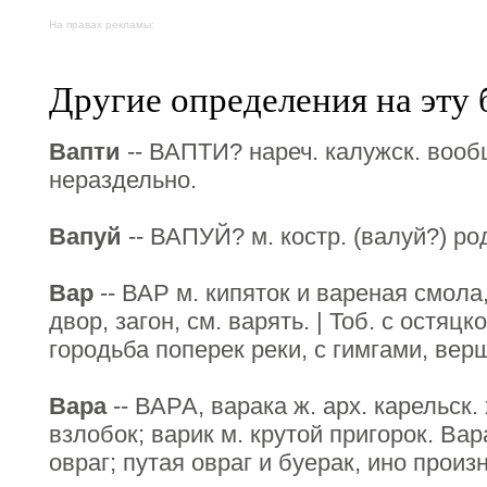
На правах рекламы:
Другие определения на эту 
Вапти
-- ВАПТИ? нареч. калужск. вооб
нераздельно.
Вапуй
-- ВАПУЙ? м. костр. (валуй?) ро
Вар
-- ВАР м. кипяток и вареная смола,
двор, загон, см. варять. | Тоб. с остяцко
городьба поперек реки, с гимгами, ве
Вара
-- ВАРА, варака ж. арх. карельск.
взлобок; варик м. крутой пригорок. Вара
овраг; путая овраг и буерак, ино произ