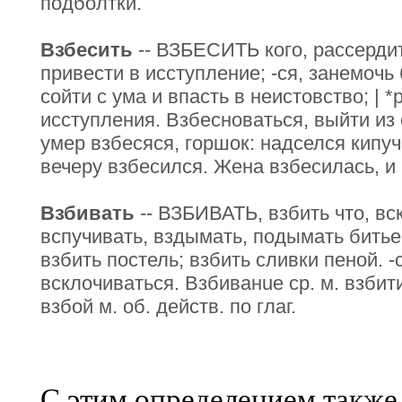
подболтки.
Взбесить
-- ВЗБЕСИТЬ кого, рассердит
привести в исступление; -ся, занемоч
сойти с ума и впасть в неистовство; | 
исступления. Взбесноваться, выйти из 
умер взбесяся, горшок: надселся кипуч
вечеру взбесился. Жена взбесилась, и
Взбивать
-- ВЗБИВАТЬ, взбить что, вс
вспучивать, вздымать, подымать битье
взбить постель; взбить сливки пеной. -
всклочиваться. Взбиванue ср. м. взбити
взбой м. об. действ. по глаг.
С этим определением также