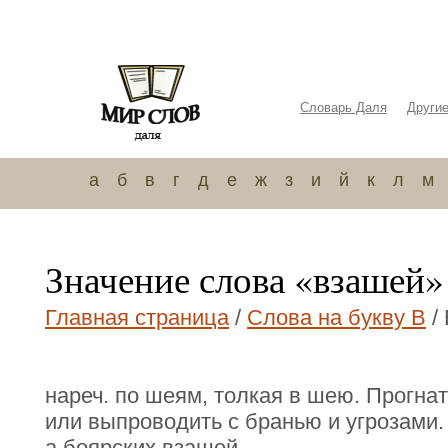
Словарь Даля
Други
а
б
в
г
д
е
ж
з
и
й
к
л
м
Значение слова «взашей»
Главная страница
/
Слова на букву В
/
нареч. по шеям, толкая в шею. Прогнат
или выпроводить с бранью и угрозами.
а боярских взашей.