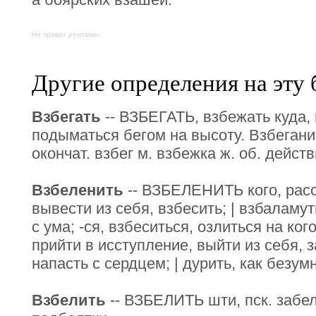
На правах рекламы:
Другие определения на эту 
Взбегать
-- ВЗБЕГАТЬ, взбежать куда, 
подыматься бегом на высоту. Взбегани
окончат. взбег м. взбежка ж. об. действи
Взбеленить
-- ВЗБЕЛЕНИТЬ кого, расс
вывести из себя, взбесить; | взбаламу
с ума; -ся, взбеситься, озлиться на ког
прийти в исступление, выйти из себя, з
напасть с сердцем; | дурить, как безум
Взбелить
-- ВЗБЕЛИТЬ шти, пск. забел