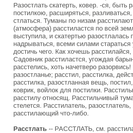
Разостлать скатерть, ковер. -ся, быть 
постилкою, расширяться, разливаться,
стлаться. Туманы по низам расстилаю
(атмосфера) расстиластся по всей земл
выступила, и скатертью разостлалась п
надрываться, всеми силами стараться у
достичь чего. Как хочешь расстилайся,
Садовник расстиластся, угождая барын
расстелись, хоть начетверо разорвись!
разостланье; расстил, расстилка, действ
расстилка, разостланная вещь, постил, 
коврик, войлок для постилки. Расстиль
расстилу относящ. Расстильчивый тум
стелется. Расстилатель, разостлатель,
расстилающий что-либо.
Расстлать
-- РАССТЛАТЬ, см. расстила