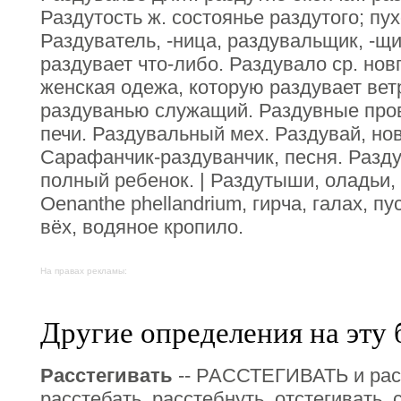
Раздутость ж. состоянье раздутого; пух
Раздуватель, -ница, раздувальщик, -щи
раздувает что-либо. Раздувало ср. нов
женская одежа, которую раздувает вет
раздуванью служащий. Раздувные пров
печи. Раздувальный мех. Раздувай, нов
Сарафанчик-раздуванчик, песня. Разду
полный ребенок. | Раздутыши, оладьи, 
Оеnаnthе рhеllаndrium, гирча, галах, п
вёх, водяное кропило.
На правах рекламы:
Другие определения на эту 
Расстегивать
-- РАССТЕГИВАТЬ и расст
расстебать, расстебнуть, отстегивать, 