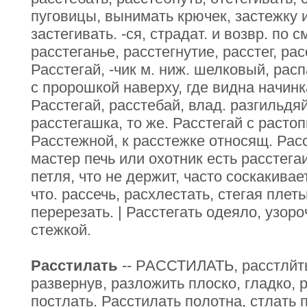
пуговицы, вынимать крючек, застежку и
застегивать. -ся, страдат. и возвр. по 
расстеганье, расстегнутие, расстег, рас
Расстегай, -чик м. ниж. шелковый, рас
с пророшкой наверху, где видна начинк
Расстегай, расстебай, влад. разгильдяй
расстегашка, то же. Расстегай с расто
Расстежной, к расстежке относящ. Расс
мастер печь или охотник есть расстега
петля, что не держит, часто соскакивает
что. рассечь, расхлестать, стегая пле
перерезать. | Расстегать одеяло, узоро
стежкой.
Расстилать
-- РАССТИЛАТЬ, расстлйть
развернув, разложить плоско, гладко, 
постлать. Расстилать полотна, стлать 