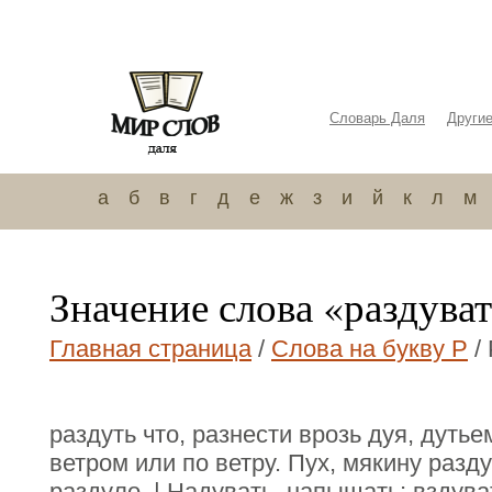
Словарь Даля
Други
а
б
в
г
д
е
ж
з
и
й
к
л
м
Значение слова «раздува
Главная страница
/
Слова на букву Р
/
раздуть что, разнести врозь дуя, дутье
ветром или по ветру. Пух, мякину разд
раздуло. | Надувать, напыщать; вздува