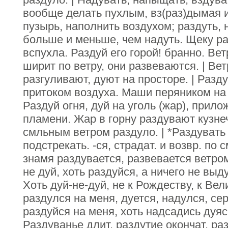
вообще делать пухлым, вз(раз)дымая и
пузырь, наполнить воздухом; раздуть, 
больше и меньше, чем надуть. Щеку ра
вспухла. Раздуй его горой! бранно. Ве
ширит по ветру, они развеваются. | Ве
разгуливают, дуют на просторе. | Разду
притоком воздуха. Маши перяником на
Раздуй огня, дуй на уголь (жар), прило
пламени. Жар в горну раздувают кузн
смльным ветром раздуло. | *Раздувать 
подстрекать. -ся, страдат. и возвр. по 
знамя раздувается, развевается ветром
не дуй, хоть раздуйся, а ничего не выд
Хоть дуй-не-дуй, не к Рождеству, к Ве
раздулся на меня, дуется, надулся, сер
раздуйся на меня, хоть надсадись дуясь
Раздуванье длит. раздутие окончат. раз