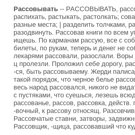
Рассовывать
-- РАССОВЫВАТЬ, рассов
распихать, растыкать, растолкать; сова
разные места; | разделить толчками, р
разодвинуть. Рассовав книги по всем у
ищешь. По карманам рассую, все с соб
билеты, по рукам, теперь и денег не со
лекарями рассовали, разослали. Воры 
ц пролезли. Проложил себе дорогу, ра
-ся, быть рассовываему. Жерди палисад
такой порядок, что черное белье рассо
весь народ рассовался, никого не вида
с пустяками, что суешься, лезешь всю
рассованье, рассов, рассовка, действ. п
-вочный, к рассову относящ. Разсовчи
Рассовчатые ставни, затворы, задвижн
Рассовщик, -щица, рассовавший что ку