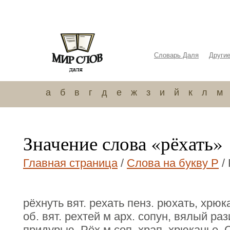
Словарь Даля
Други
а
б
в
г
д
е
ж
з
и
й
к
л
м
Значение слова «рёхать»
Главная страница
/
Слова на букву Р
/
рёхнуть вят. рехать пенз. рюхать, хрюка
об. вят. рехтей м арх. сопун, вялый раз
придурью. Рёх м соп, храп, хрюканье. 