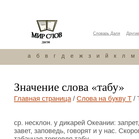
Словарь Даля
Други
а
б
в
г
д
е
ж
з
и
й
к
л
м
Значение слова «табу»
Главная страница
/
Слова на букву Т
/ 
ср. несклон. у дикарей Океании: запре
завет, заповедь, говорят и у нас. Скор
табачная торговля табу.