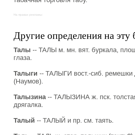
На правах рекламы:
Другие определения на эту 
Талы
-- ТАЛЫ м. мн. вят. буркала, плош
глаза.
Талыги
-- ТАЛЫГИ вост.-сиб. ремешки
(Наумов).
Талызина
-- ТАЛЫЗИНА ж. пск. толста
дрягалка.
Талый
-- ТАЛЫЙ и пр. см. таять.