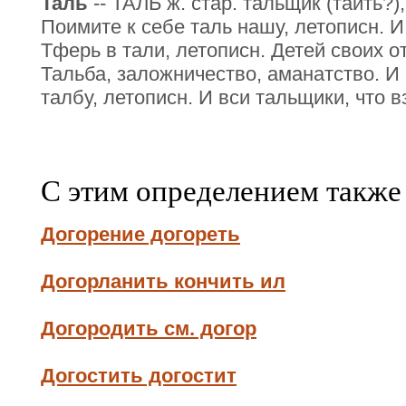
Таль
-- ТАЛЬ ж. стар. тальщик (таить?),
Поимите к себе таль нашу, летописн. И
Тферь в тали, летописн. Детей своих отд
Тальба, заложничество, аманатство. И
талбу, летописн. И вси тальщики, что 
С этим определением также
Догорение догореть
Догорланить кончить ил
Догородить см. догор
Догостить догостит