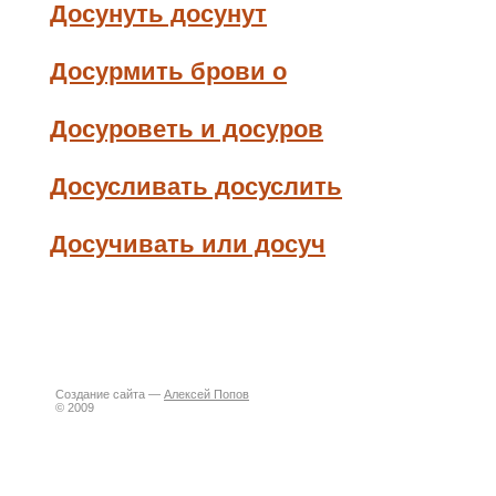
Досунуть досунут
Досурмить брови о
Досуроветь и досуров
Досусливать досуслить
Досучивать или досуч
Создание сайта —
Алексей Попов
© 2009