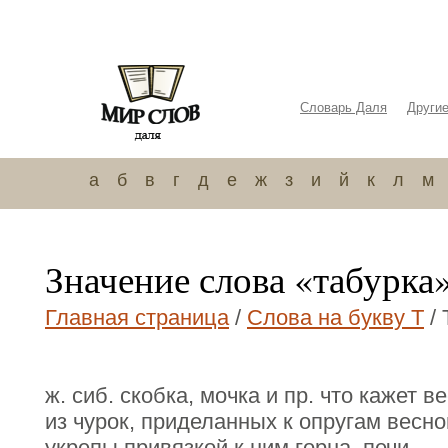
Словарь Даля
Други
а
б
в
г
д
е
ж
з
и
й
к
л
м
Значение слова «табурка
Главная страница
/
Слова на букву Т
/ 
ж. сиб. скобка, мочка и пр. что кажет в
из чурок, приделанных к опругам весн
укрепы привязкой к ним горна, печи.