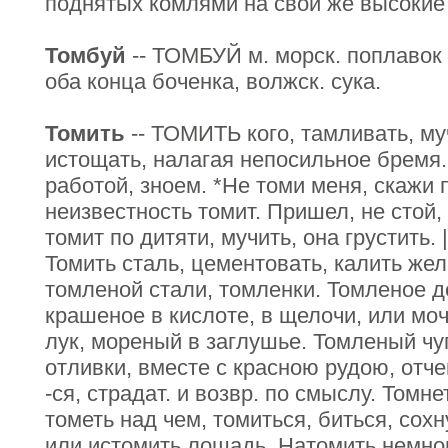
поднятых комлями на свои же высокие
Томбуй
-- ТОМБУЙ м. морск. поплавок 
оба конца боченка, волжск. сука.
Томить
-- ТОМИТЬ кого, тамливать, муч
истощать, налагая непосильное бремя.
работой, зноем. *Не томи меня, скажи
неизвестность томит. Пришел, не стой,
томит по дитяти, мучить, она грустить. 
Томить сталь, цементовать, калить жел
томленой стали, томленки. Томленое де
крашеное в кислоте, в щелочи, или мо
лук, мореный в заглушье. Томленый чу
отливки, вместе с красною рудою, отче
-ся, страдат. и возвр. по смыслу. Томн
тометь над чем, томиться, биться, сохн
или истомить лошадь. Натомить немно