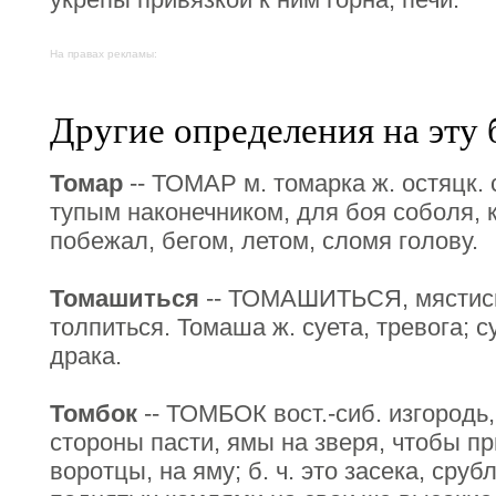
На правах рекламы:
Другие определения на эту 
Томар
-- ТОМАР м. томарка ж. остяцк. 
тупым наконечником, для боя соболя, 
побежал, бегом, летом, сломя голову.
Томашиться
-- ТОМАШИТЬСЯ, мястись,
толпиться. Томаша ж. суета, тревога; с
драка.
Томбок
-- ТОМБОК вост.-сиб. изгородь,
стороны пасти, ямы на зверя, чтобы пр
воротцы, на яму; б. ч. это засека, сру