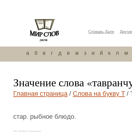
Словарь Даля
Други
а
б
в
г
д
е
ж
з
и
й
к
л
м
Значение слова «тавранч
Главная страница
/
Слова на букву Т
/ 
стар. рыбное блюдо.
На правах рекламы: