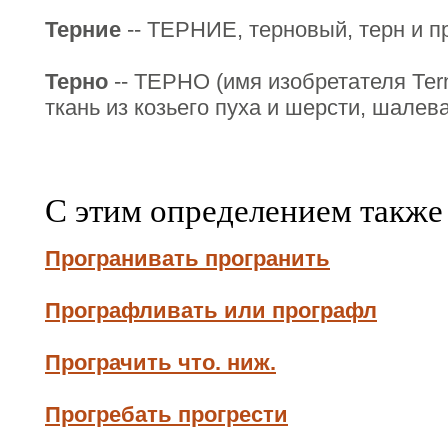
Терние
-- ТЕРНИЕ, терновый, терн и пр
Терно
-- ТЕРНО (имя изобретателя Теrn
ткань из козьего пуха и шерсти, шалева
С этим определением также
Програнивать програнить
Прографливать или прографл
Програчить что. ниж.
Прогребать прогрести