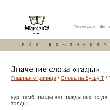
Словарь Даля
Други
а
б
в
г
д
е
ж
з
и
й
к
л
м
Значение слова «тады»
Главная страница
/
Слова на букву Т
/ 
кур. тамб. талды вят. тажды пск. тогда.
талды.