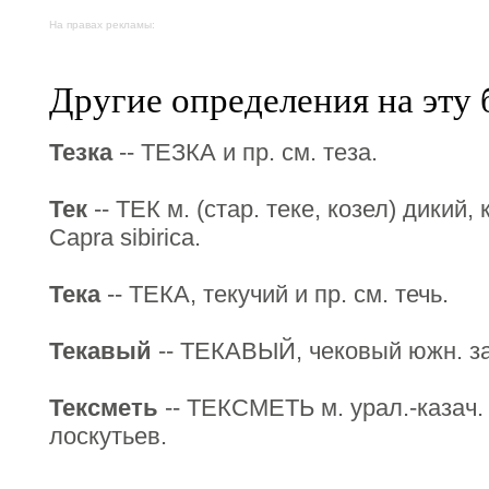
На правах рекламы:
Другие определения на эту 
Тезка
-- ТЕЗКА и пр. см. теза.
Тек
-- ТЕК м. (стар. теке, козел) дикий
Capra sibirica.
Тека
-- ТЕКА, текучий и пр. см. течь.
Текавый
-- ТЕКАВЫЙ, чековый южн. з
Тексметь
-- ТЕКСМЕТЬ м. урал.-казач.
лоскутьев.