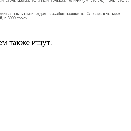
й, столь малый. Толичный, толькой, толикий (см. это сл.). Толь, столь,
омища, часть книги, отдел, в особом переплете. Словарь в четырех
й, в 3000 томах.
ем также ищут: