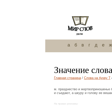
а
б
в
г
д
е
ж
Значение слова
Главная страница
/
Слова на букву Т
м. празднество и жертвоприношенье б
и съедают, а шкуру и голову ее вешаю
На правах рекламы: