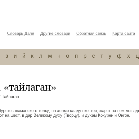
Словарь Даля
Другие словари
Обратная связь
Карта сайта
з
и
й
к
л
м
н
о
п
р
с
т
у
ф
х
ц
 «тайлаган»
/ Тайлаган
урятов шаманского толку; на холме кладут костер, жарят на нем лошад
т на шест, в дар Великому духу (Творцу), и духам Кокурен и Онгон.