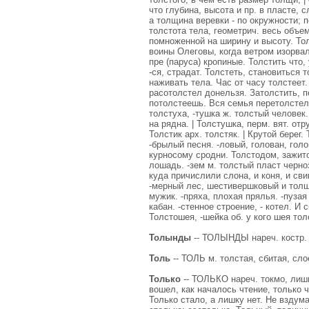
что глубина, высота и пр. в пласте, 
а толщина веревки - по окружности; 
толстота тела, геометрич. весь объем
помноженной на ширину и высоту. Тол
воины Олеговы, когда ветром изорвал
пре (паруса) кропиные. Толстить что
-ся, страдат. Толстеть, становиться 
наживать тела. Час от часу толстеет. 
расотолстел донельзя. Затолстить, п
потолстеешь. Вся семья перетолстела.
толстуха, -тушка ж. толстый человек. 
на рядна. | Толстушка, перм. вят. отр
Толстик арх. толстяк. | Крутой берег
-брылый песня. -ловый, голован, голо
курносому сродни. Толстодом, зажиточ
лошадь. -зем м. толстый пласт черноз
куда причислили слона, и коня, и св
-мерный лес, шестивершковый и толще.
мужик. -пряха, плохая прялья. -пуза
кабан. -стенное строение, - котел. И
Толстошея, -шейка об. у кого шея тол
Толынды
-- ТОЛЫНДЫ нареч. костр. к
Толь
-- ТОЛЬ м. толстая, сбитая, сл
Только
-- ТОЛЬКО нареч. токмо, лишь;
вошел, как началось чтение, только ч
Только стало, а лишку нет. Не вздума