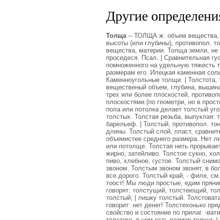
Другие определения
Толща
-- ТОЛЩА ж. объем вещества, 
высоты (или глубины), противопол. то
вещества, материи. Толща земли, не 
проседеся. Псал. | Сравнительная гу
помноженного на удельную тяжесть те
размерам его. Илецкая каменная соль
Каменноугольные толщи. | Толстота, 
вещественый объем, глубина, вышина;
трех или более плоскостей, противоп
плоскостями (по геометри, но в прос
пола или потолка делает толстый уго
толстых. Толстая резьба, выпуклая: т
барельеф. | Толстый, противопол. то
длины. Толстый слой, пласт, сравнит
объемистее среднего размера. Нет ли
или потолще. Толстая нить прорывает 
жирно, затейливо. Толстое сукно, холс
пиво, хлебное, густое. Толстый снимок
звоном. Толстым звоном звонят, в бол
все дорого. Толстый край, - филе, см.
тоост! Мы люди простые, едим пряник
говорят: толстущий, толстеющий, то
толстый; | лишку толстый. Толстовата
говорит: нет денег! Толстехонько пря
свойство и состояние по прилаг. -ват
толстого, в чем есть размер толщи; |