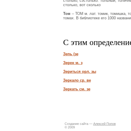
столько; сэстолько. Тольный, толичны
столько, вот сколько
Том
-- ТОМ м. лат. томик, томишка, т
томах. В библиотеке его 1000 названи
С этим определени
Зепь (зе
Зерен м. з
Зериться орл. зы
Зеркало ср. ве
Зеркать см. зе
Создание сайта —
Алексей Попов
© 2009