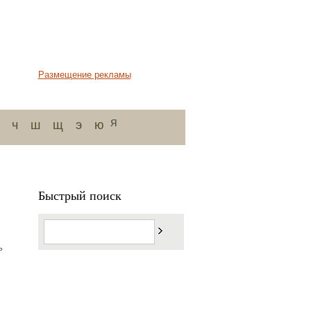
Размещение рекламы
я
ч
ш
щ
э
ю
Быстрый поиск
ь