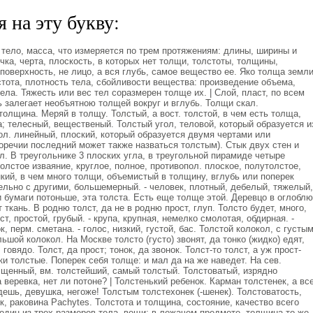
 на эту букву:
тело, масса, что измеряется по трем протяжениям: длины, ширины и
чка, черта, плоскость, в которых нет толщи, толстоты, толщины,
поверхность, не лицо, а вся глубь, самое вещество ее. Яко толща земл
стота, плотность тела, сбойливости вещества: произведение объема,
ла. Тяжесть или вес тел соразмерен толще их. | Слой, пласт, по всем
 залегает необъятною толщей вокруг и вглубь. Толщи скал.
толщина. Меряй в толщу. Толстый, а вост. толстой, в чем есть толща,
 телесный, вещественый. Толстый угол, теловой, который образуется и
ол. линейный, плоский, который образуется двумя чертами или
торечии последний может также назваться толстым). Стык двух стен и
л. В треугольнике 3 плоских угла, в треугольной пирамиде четыре
олстое изваяние, круглое, полное, противопол. плоское, полутолстое,
нкий, в чем много толщи, объемистый в толщину, вглубь или поперек
ельно с другими, большемерный. - человек, плотный, дебелый, тяжелый,
 бумаги потоньше, эта толста. Есть еще толще этой. Деревцо в оглоблю
ткань. В родню толст, да не в родню прост, глуп. Толсто будет, много,
т, простой, грубый. - крупа, крупная, немелко смолотая, обдирная. -
, перм. сметана. - голос, низкий, густой, бас. Толстой колокол, с густы
ьшой колокол. На Москве толсто (густо) звонят, да тонко (жидко) едят,
 говядо. Толст, да прост; тонок, да звонок. Толст-то толст, а уж прост-
и толстые. Поперек себя толще: и мал да на же наведет. На сев.
лщенный, вм. толстейший, самый толстый. Толстоватый, изрядно
 веревка, нет ли потоне? | Толстенький ребенок. Карман толстенек, а вс
дешь, девушка, негоже! Толстым толстехонек (-шенек). Толстоватость,
ик, раковина Расhytes. Толстота и толщина, состояние, качество всего
 один из трех размеров тела, вещи; в лежачем предмете, толщина то же,