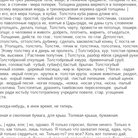
слое; в стоячем - мера поперек. Толщина дерева меряется в поперечнике,
посему вершковая жердь и трехвершковая веревка одной толщины. |
 его, вся мера толщи, в кубах. Толстота куба равна длине его,
стина стар. простой, грубый холст. Имемся своим толстинам, сказали
о паволочные паруса их, взятые в Царьграде, не даны суть словеном
, утолщать, делать толще, Толстить черту, провести ее потолще, пошире.
толще; о человеке и животн. добреть, плотнеть, жирнеть, отъедаться,
Толщение, действ. по глаг.; толстение, состн. по глаг. Дотолстел,
отолстить, оттолстить дубинку, сделать закомлястый конец. С поста не
 Утолщать, толстить. Толстяк, -тячек м. толстячка, толсотиха, толстея
Этому толстяку и в дверь не пролезть. | Толсти(к)ха, кур. толстая пряжа
уби, высевки. | Растение попутник. | Толстуха, разбор яблок средней руки
. Толстобрюхий откупщик. Толстобровый хмура. -бревенчатый сруб.
вач, головастый. -губый, губан(ч),бастый, брылан. Толстогубый
ный хозяин. -деревый лесища. -жир м. брюхан, пузан; | *богач. -задая
ема. -икрый плясун. -крупка ж. толстая крупа. -кожие животные, раздел,
инью. -корый лимон. -клювый попугай. -листый лепешник. -лапый щенок.
 -мордый песня. -ногая лошадь, -ножка. -носая утка, -носка. -палый
я скотина. Толстопятые, дразнять тамбовских переселенцев. -рылый
 сих ради юстьбу толстотрапезну учредити повеле, стар. угощение.
ста.
огда-нибудь, в иное время, не теперь.
оеная и смоленая бумага, для крыш. Толевая крыша, бумажная.
 | едва, еле; | но, однако. Я только спросил, более ничего. Только я
то, как только, лишь только. Я только что захватил поезд, едва, чуть.
й только сердиться, но. Только-то? это все? Хоть вот толичко дай,