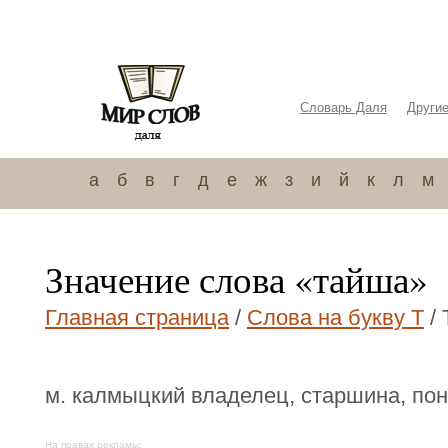
Словарь Даля
Други
а
б
в
г
д
е
ж
з
и
й
к
л
м
Значение слова «тайша»
Главная страница
/
Слова на букву Т
/ 
м. калмыцкий владелец, старшина, пон
На правах рекламы: