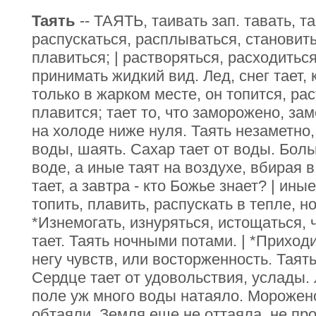
Таять
-- ТАЯТЬ, таивать зап. тавать, та
распускаться, расплываться, становит
плавиться; | растворяться, расходитьс
принимать жидкий вид. Лед, снег тает, 
только в жарком месте, он топится, ра
плавится; тает то, что заморожено, зам
на холоде ниже нуля. Таять незаметно,
воды, шаять. Сахар тает от воды. Боль
воде, а иные таят на воздухе, вбирая 
тает, а завтра - кто Божье знает? | ины
топить, плавить, распускать в тепле, но
*Изнемогать, изнуряться, истощаться, 
тает. Таять ночными потами. | *Приход
негу чувств, или восторженность. Таят
Сердце тает от удовольствия, услады. 
поле уж много воды натаяло. Морожено
обтаяли. Земля еще не оттаяла, не пр