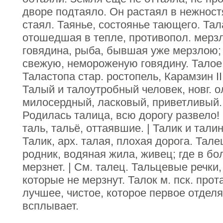
дворе подтаяло. Он растаял в нежност
стаял. Таянье, состоянье тающего. Тал
отошедшая в тепле, противопол. мерзл
говядина, рыба, бывшая уже мерзлою; 
свежую, немороженую говядину. Талое 
Таластопа стар. ростопель, Карамзин III
Талый и талоутробный человек, новг. о
милосердный, ласковый, приветливый. 
Родилась талица, всю дорогу развело! 
таль, тальё, оттаявшие. | Талик и талин
Талик, арх. талая, плохая дорога. Талец
родник, водяная жила, живец; где в бо
мерзнет. | См. талец. Тальцевые речки
которые не мерзнут. Талок м. пск. прот
лучшее, чистое, которое первое отделя
всплывает.