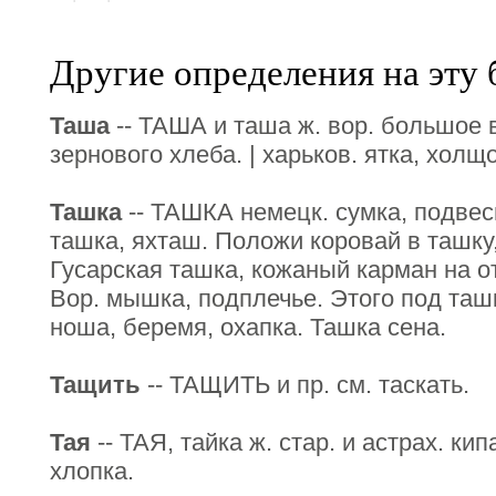
Другие определения на эту 
Таша
-- ТАША и таша ж. вор. большое 
зернового хлеба. | харьков. ятка, холщ
Ташка
-- ТАШКА немецк. сумка, подвес
ташка, яхташ. Положи коровай в ташку, 
Гусарская ташка, кожаный карман на от
Вор. мышка, подплечье. Этого под ташк
ноша, беремя, охапка. Ташка сена.
Тащить
-- ТАЩИТЬ и пр. см. таскать.
Тая
-- ТАЯ, тайка ж. стар. и астрах. кип
хлопка.