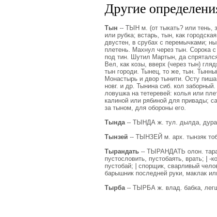
Другие определения
Тын
-- ТЫН м. (от тыкать? или тень, 
или рубка; встарь, тын, как городска
двустен, в срубах с перемычками; нын
плетень. Махнул через тын. Сорока с 
под тин. Шутил Мартын, да спрятался
Вел, как козы, вверх (через тын) гля
тын городи. Тынец, то же, тын. Тынны
Монастырь и двор тынити. Осту пиша 
новг. и др. Тынина сиб. кол заборный.
ловушка на тетеревей: колья или пле
калиной или рябиной для привады; са
за тыном, для обороны его.
Тында
-- ТЫНДА ж. тул. дылда, дура
Тынзей
-- ТЫНЗЕЙ м. арх. тынзяк тоб
Тырандать
-- ТЫРАНДАТЬ олон. таран
пустословить, пустобаять, врать; | -к
пустобай; | спорщик, сварливый чело
барышник последней руки, маклак или
Тырба
-- ТЫРБА ж. влад. бабка, легш