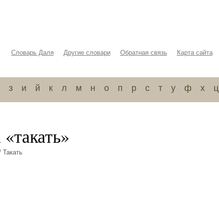
Словарь Даля
Другие словари
Обратная связь
Карта сайта
з
и
й
к
л
м
н
о
п
р
с
т
у
ф
х
ц
 «такать»
 Такать