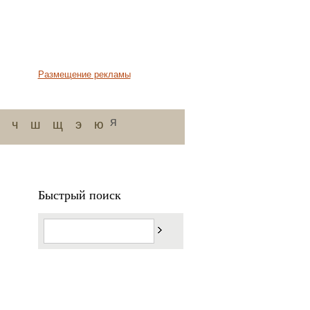
Размещение рекламы
я
ч
ш
щ
э
ю
Быстрый поиск