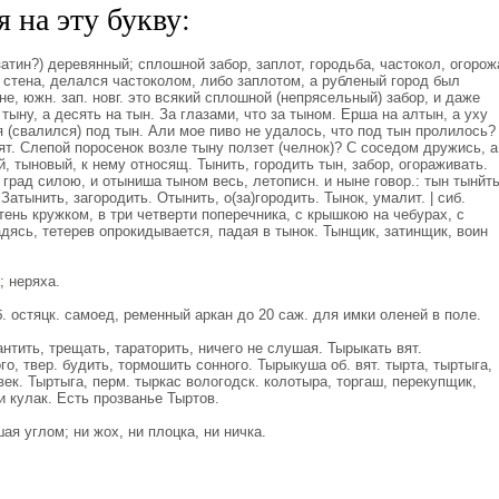
 на эту букву:
затин?) деревянный; сплошной забор, заплот, городьба, частокол, огорож
я стена, делался частоколом, либо заплотом, а рубленый город был
е, южн. зап. новг. это всякий сплошной (непрясельный) забор, и даже
тыну, а десять на тын. За глазами, что за тыном. Ерша на алтын, а уху
 (свалился) под тын. Али мое пиво не удалось, что под тын пролилось?
дят. Слепой поросенок возле тыну ползет (челнок)? С соседом дружись, а
й, тыновый, к нему относящ. Тынить, городить тын, забор, огораживать.
град силою, и отыниша тыном весь, летописн. и ныне говор.: тын тынйть
 Затынить, загородить. Отынить, о(за)городить. Тынок, умалит. | сиб.
тень кружком, в три четверти поперечника, с крышкою на чебурах, с
дясь, тетерев опрокидывается, падая в тынок. Тынщик, затинщик, воин
; неряха.
. остяцк. самоед, ременный аркан до 20 саж. для имки оленей в поле.
тить, трещать, тараторить, ничего не слушая. Тырыкать вят.
ого, твер. будить, тормошить сонного. Тырыкуша об. вят. тырта, тыртыга,
век. Тыртыга, перм. тыркас вологодск. колотыра, торгаш, перекупщик,
 кулак. Есть прозванье Тыртов.
ая углом; ни жох, ни плоцка, ни ничка.