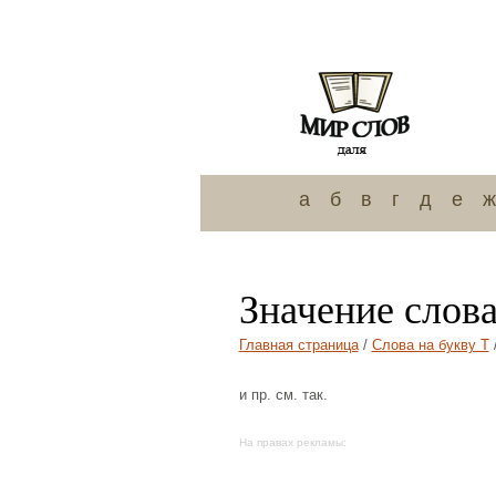
а
б
в
г
д
е
ж
Значение слова
Главная страница
/
Слова на букву Т
/
и пр. см. так.
На правах рекламы: