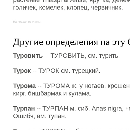
голичек, комелек, клопец, червичник.
На правах рекламы:
Другие определения на эту 
Туровить
-- ТУРОВИТЬ, см. турить.
Турок
-- ТУРОК см. турецкий.
Турома
-- ТУРОМА ж. у ногаев, крошенн
кирг. бишбармак и кулама.
Турпан
-- ТУРПАН м. сиб. Anas nigra, че
Ошибч, вм. тупан.