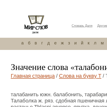
Словарь Даля
Други
а
б
в
г
д
е
ж
з
и
й
к
л
м
Значение слова «талабон
Главная страница
/
Слова на букву Т
/ 
талабанить южн. балабонить, тарабари
Талаболка ж. ряз. сдобная пшеничная 
растенье Thlaspi arvense, ярутка, дене