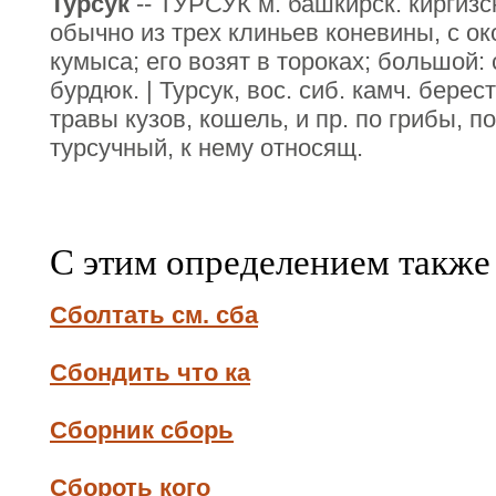
Турсук
-- ТУРСУК м. башкирск. киргизс
обычно из трех клиньев коневины, с ок
кумыса; его возят в тороках; большой: 
бурдюк. | Турсук, вос. сиб. камч. бере
травы кузов, кошель, и пр. по грибы, п
турсучный, к нему относящ.
С этим определением также
Сболтать см. сба
Сбондить что ка
Сборник сборь
Сбороть кого