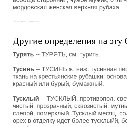
мордовская женская верхняя рубаха.
На правах рекламы:
Другие определения на эту 
Турять
-- ТУРЯТЬ, см. турить.
Тусинь
-- ТУСИНЬ ж. ниж. тусинная пес
ткань на крестьянские рубашки: основа
красный или бурый, бумажный.
Тусклый
-- ТУСКЛЫЙ, противопол. све
чистый, прозрачный, сквозистый; мутн
слепой, померклый. Тусклый месяц, со
орех в отделку идет более тусклыйй, б