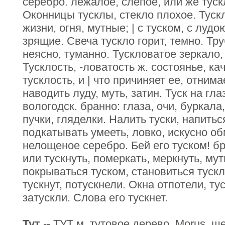
серебро. лежалое, слепое, или же туск
Оконницы тусклы, стекло плохое. Тускл
жизни, огня, мутные; | с туском, с луд
зрящие. Свеча тускло горит, темно. Тру
неясно, туманно. Тускловатое зеркало,
Тусклость, -ловатость ж. состоянье, кач
тусклость, и | что причиняет ее, отнима
наводить луду, муть, затин. Туск на глаз
вологодск. бранно: глаза, очи, буркала
пучки, гляделки. Налить туски, напитьс
подкатывать умееть, ловко, искусно об
нелощеное серебро. Бей его туском! б
или тускнуть, померкать, меркнуть, мут
покрываться туском, становиться тускл
тускнут, потускнели. Окна отпотели, ту
затускли. Слова его тускнет.
Тут
-- ТУТ м. тутовое дерево, Morus, ш