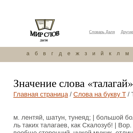
Словарь Даля
Други
а
б
в
г
д
е
ж
з
и
й
к
л
м
Значение слова «талагай
Главная страница
/
Слова на букву Т
/ 
м. лентяй, шатун, тунеяд; | большой б
ль таких талагаев, как Скалозуб! | Вор
вообще сторонний, чужой мужик, отлич