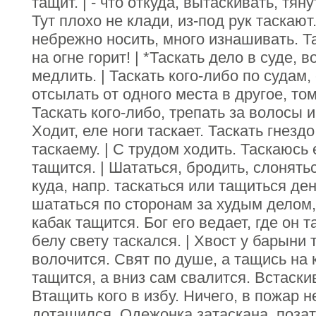
тащит. | - что откуда, вытаскивать, тяну
Тут плохо не клади, из-под рук таскают.
небрежно носить, много изнашивать. Та
на огне горит! | *Таскать дело в суде, 
медлить. | Таскать кого-либо по судам,
отсылать от одного места в другое, том
Таскать кого-либо, трепать за волосы и
Ходит, еле ноги таскает. Таскать гнездо,
таскаему. | С трудом ходить. Таскаюсь
тащится. | Шататься, бродить, слонять
куда, напр. таскаться или тащиться ден
шататься по сторонам за худым делом,
кабак тащится. Бог его ведает, где он 
белу свету таскался. | Хвост у барыни
волочится. Свят по душе, а тащись на 
тащится, а вниз сам свалится. Встаски
Втащить кого в избу. Ничего, в пожар 
дотащился. Одежонка затаскана, позат