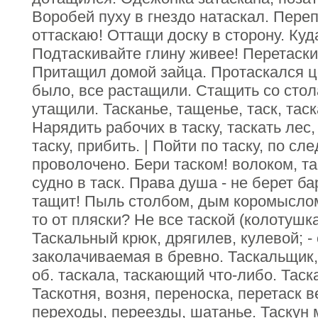
Воробей пуху в гнездо натаскал. Переп
оттаскаю! Оттащи доску в сторону. Ку
Подтаскивайте глину живее! Перетаски
Притащил домой зайца. Протаскался ц
было, все растащили. Стащить со стол
утащили. Тасканье, тащенье, таск, таска,
Нарядить рабочих в таску, таскать лес,
таску, прибить. | Пойти по таску, по сл
проволочено. Бери таском! волоком, тащ
судно в таск. Права душа - не берет б
тащит! Пыль столбом, дым коромысломн
то от пляски? Не все таской (колотушка
Таскальный крюк, дрягилев, кулевой; - 
заколачиваемая в бревно. Таскальщик, 
об. таскала, таскающий что-либо. Таска
Таскотня, возня, переноска, перетаск в
переходы, переезды, шатанье. Таскун м