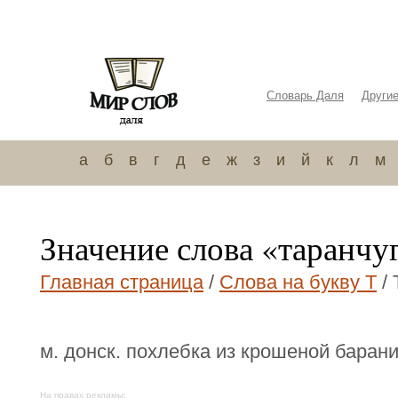
Словарь Даля
Други
а
б
в
г
д
е
ж
з
и
й
к
л
м
Значение слова «таранчу
Главная страница
/
Слова на букву Т
/ 
м. донск. похлебка из крошеной баран
На правах рекламы: