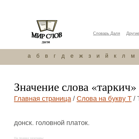
Словарь Даля
Други
а
б
в
г
д
е
ж
з
и
й
к
л
м
Значение слова «таркич»
Главная страница
/
Слова на букву Т
/ 
донск. головной платок.
На правах рекламы: