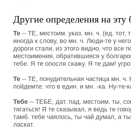
Другие определения на эту 
Те
-- ТЕ, местоим. указ. мн. ч. (ед. тот,
иногда к слову, во мн. ч. Люди-те у нег
дороги стали, из этого видно, что все
местоимения, обратившияся у болгаров
тебе. Я те опосля скажу. Я те дам! угро
Те
-- ТЕ, понудительная частица мн. ч. 
пойдемте: что в един. и мн. -ка. Ну-те-к
Тебе
-- ТЕБЕ, дат. пад. местоим. ты, со
тягаться! Я те сказывал, я ведь те гов
тамб. тебе чаялось, ты чай думал, а т
ласкат.