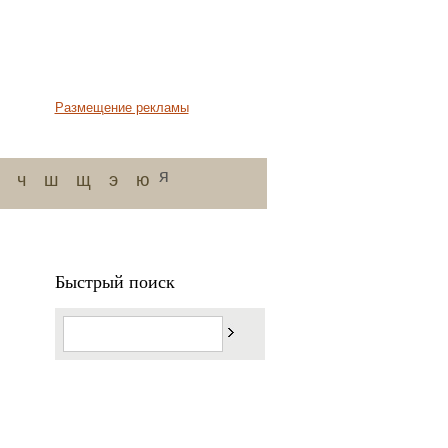
Размещение рекламы
я
ч
ш
щ
э
ю
Быстрый поиск