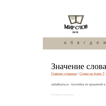
а
б
в
г
д
е
ж
Значение слов
Главная страница
/
Слова на букву Т
забайкальск. похлебка из крошеной и
На правах рекламы: