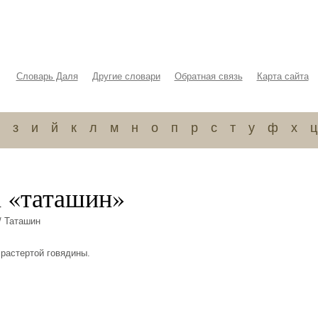
Словарь Даля
Другие словари
Обратная связь
Карта сайта
з
и
й
к
л
м
н
о
п
р
с
т
у
ф
х
ц
а «таташин»
/ Таташин
 растертой говядины.