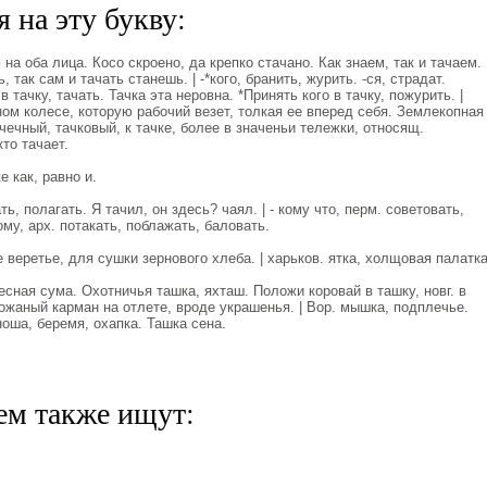
 на эту букву:
на оба лица. Косо скроено, да крепко стачано. Как знаем, так и тачаем.
 так сам и тачать станешь. | -*кого, бранить, журить. -ся, страдат.
в тачку, тачать. Тачка эта неровна. *Принять кого в тачку, пожурить. |
ном колесе, которую рабочий везет, толкая ее вперед себя. Землекопная
Тачечный, тачковый, к тачке, более в значеньи тележки, относящ.
то тачает.
е как, равно и.
ь, полагать. Я тачил, он здесь? чаял. | - кому что, перм. советовать,
ому, арх. потакать, поблажать, баловать.
 веретье, для сушки зернового хлеба. | харьков. ятка, холщовая палатка
сная сума. Охотничья ташка, яхташ. Положи коровай в ташку, новг. в
кожаный карман на отлете, вроде украшенья. | Вор. мышка, подплечье.
ноша, беремя, охапка. Ташка сена.
ем также ищут: