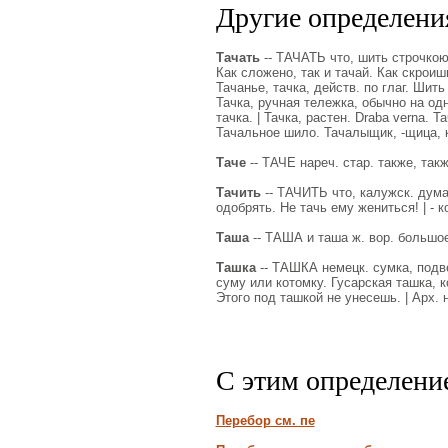
Другие определения
Тачать
-- ТАЧАТЬ что, шить строчкою 
Как сложено, так и тачай. Как скроишь,
Тачанье, тачка, действ. по глаг. Шить 
Тачка, ручная тележка, обычно на од
тачка. | Тачка, растен. Draba verna. 
Тачальное шило. Тачалыщик, -щица, к
Таче
-- ТАЧЕ нареч. стар. также, такж
Тачить
-- ТАЧИТЬ что, калужск. думат
одобрять. Не тачь ему жениться! | - к
Таша
-- ТАША и таша ж. вор. большое
Ташка
-- ТАШКА немецк. сумка, подве
суму или котомку. Гусарская ташка, 
Этого под ташкой не унесешь. | Арх. 
С этим определени
Перебор см. пе