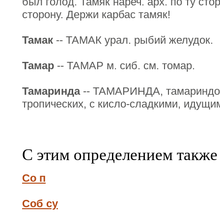
был голод. Тамяк нареч. арх. по ту стор
сторону. Держи карбас тамяк!
Тамак
-- ТАМАК урал. рыбий желудок.
Тамар
-- ТАМАР м. сиб. см. томар.
Тамаринда
-- ТАМАРИНДА, тамариндов
тропических, с кисло-сладкими, идущим
С этим определением также
Со п
Соб су