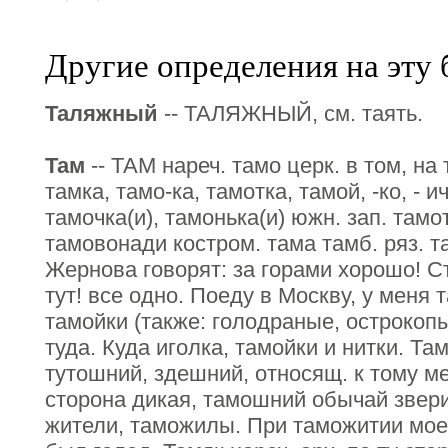
Другие определения на эту 
Таляжный
-- ТАЛЯЖНЫЙ, см. таять.
Там
-- ТАМ нареч. тамо церк. в том, на 
тамка, тамо-ка, тамотка, тамой, -ко, - ич
тамочка(и), тамонька(и) южн. зап. тамот
тамовонади костром. тама тамб. ряз. та
Жернова говорят: за горами хорошо! Ст
тут! все одно. Поеду в Москву, у меня
тамойки (также: голодраные, острокопы
туда. Куда иголка, тамойки и нитки. Т
тутошний, здешний, относящ. к тому ме
сторона дикая, тамошний обычай звер
жители, таможилы. При таможитии мое