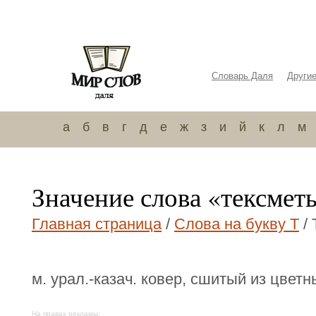
Словарь Даля
Други
а
б
в
г
д
е
ж
з
и
й
к
л
м
Значение слова «тексмет
Главная страница
/
Слова на букву Т
/ 
м. урал.-казач. ковер, сшитый из цветн
На правах рекламы: