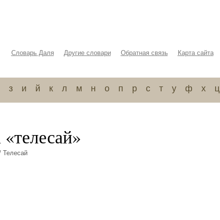
Словарь Даля
Другие словари
Обратная связь
Карта сайта
з
и
й
к
л
м
н
о
п
р
с
т
у
ф
х
ц
 «телесай»
/ Телесай