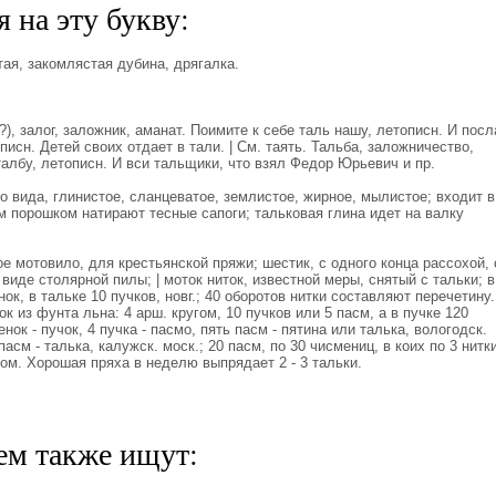
 на эту букву:
ая, закомлястая дубина, дрягалка.
?), залог, заложник, аманат. Поимите к себе таль нашу, летописн. И посл
писн. Детей своих отдает в тали. | См. таять. Тальба, заложничество,
талбу, летописн. И вси тальщики, что взял Федор Юрьевич и пр.
о вида, глинистое, сланцеватое, землистое, жирное, мылистое; входит в
 порошком натирают тесные сапоги; тальковая глина идет на валку
е мотовило, для крестьянской пряжи; шестик, с одного конца рассохой, 
 виде столярной пилы; | моток ниток, известной меры, снятый с тальки; в
нок, в тальке 10 пучков, новг.; 40 оборотов нитки составляют перечетину.
ток из фунта льна: 4 арш. кругом, 10 пучков или 5 пасм, а в пучке 120
нок - пучок, 4 пучка - пасмо, пять пасм - пятина или талька, вологодск.
 пасм - талька, калужск. моск.; 20 пасм, по 30 чисмениц, в коих по 3 нитк
ром. Хорошая пряха в неделю выпрядает 2 - 3 тальки.
ем также ищут: