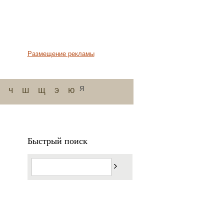
Размещение рекламы
я
ч
ш
щ
э
ю
Быстрый поиск