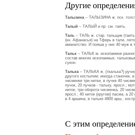
Другие определения
Талызина
-- ТАЛЫЗИНА ж. пск. толст
Талый
-- ТАЛЫЙ и пр. см. таять.
Таль
-- ТАЛЬ ж. стар. тальщик (таить
(кн. Афанасья) на Тферь в тали, лето
аманатство. И пояша у них 40 муж в 
Тальк
-- ТАЛЬК м. ископаемое разног
состав многих ископаемых; тальковым
сукон.
Талька
-- ТАЛЬКА ж. (ткалька?) ручно
другого костылем; иногда станочек, в
чисменке три нитки, в пучке 40 чисме
пучок, 20 пучков - тальку, яросл.; мо
ниток; три оборота чисменка, 20 чисме
яросл.; 40 ниток (кругом) пасма, а 20
в 4 аршина; в тальке 4800 арш., кост
С этим определени