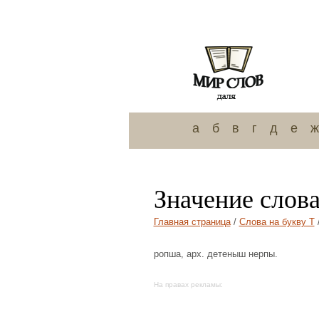
а
б
в
г
д
е
ж
Значение слова
Главная страница
/
Слова на букву Т
ропша, арх. детеныш нерпы.
На правах рекламы: