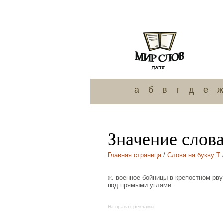
а
б
в
г
д
е
ж
Значение слова
Главная страница
/
Слова на букву Т
ж. военное бойницы в крепостном рву
под прямыми углами.
На правах рекламы: