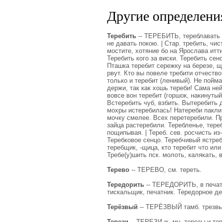
Другие определения
Теребить
-- ТЕРЕБИТЬ, тереблавать чт
не давать покою. | Стар. требить, чи
мостите, хотяние бо на Ярослава итти
Теребить кого за виски. Теребить сено
Пташка теребит сережку на березе, щ
рвут. Кто вы повеле требити отчество
только и теребит (ленивый). Не пойма
держи, так как хошь тереби! Сама нейд
вовсе вон теребит (горшок, накинутый
Встеребить чуб, взбить. Вытеребить 
мохры истеребилась! Натереби пакли.
мочку смелее. Всех перетеребили. Пр
зайца растеребили. Теребленье, тереб
пощипывая. | Тереб. сев. росчисть из
Теребковое сенцо. Теребчивый ястреб
теребщик, -щица, кто теребит что или
Требе(у)шить пск. молоть, калякать, 
Терево
-- ТЕРЕВО, см. тереть.
Тередорить
-- ТЕРЕДОРИТЬ, в печатн
тискальщик, печатник. Тередорное д
Терёзвый
-- ТЕРЁЗВЫЙ тамб. трезвый
Терези
-- ТЕРЕЗИ ж. мн. терезы и тер