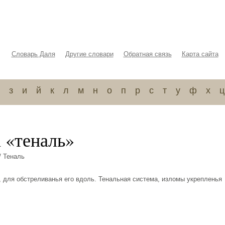
Словарь Даля
Другие словари
Обратная связь
Карта сайта
з
и
й
к
л
м
н
о
п
р
с
т
у
ф
х
ц
 «теналь»
/ Теналь
, для обстреливанья его вдоль. Тенальная система, изломы укрепленья