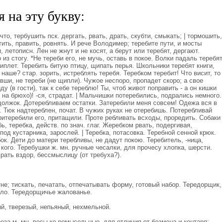
 на эту букву:
о, тербушить пск. дергать, рвать, драть, скубти, смыкать; | тормошить,
стить, править, ровнять. И рече Володимер; теребите пути, и мосты
, летописн. Лен не жнут и не косят, а берут или теребят, дергают.
 из стогу. *Не тереби его, не мучь, оставь в покое. Волки падаль теребят
иплет. Теребить битую птицу, щипать перья. Школьники теребят книги,
 наше? стар. зорить, истреблять теребя. Теребком теребит! Что висит, то
вши, не тереби (не щипли). Чужое неспоро, пропадет скоро; а свое
у (в гости), так к себе тереблю! Ты, чтоб живот поправить - а он кишки
 на брюхо)! -ся, страдат. | Мальчишки потеребились, подрались немного.
должок. Дотеребливаем остатки. Затеребили меня совсем! Одежа вся в
 Тюк надтереблен, почат. В чужих руках не отеребишь. Потеребливай
итеребили его, притащили. Проте ребливать всходы, проредить. Собаки
ь, теребка, действ. по знач. глаг. Жеребком рвать, подергивая,
-под кустарника, зарослей. | Теребка, потасовка. Теребной сенной крюк.
ок. Дети до матери теребливы, не дадут покою. Теребитель, -ница,
 кого. Теребушки ж. мн. ручные чесалки, для прочесу хлопка, шерсти.
врать вздор, бессмыслицу (от требуха?).
е; тискать, печатать, отпечатывать форму, готовый набор. Тередорщик,
ело. Тередорщичье жалованье.
, тверезый, непьяный, нехмельной.
еза м. мн. весы ко ромысельные, для отличия от безмена и контаря;