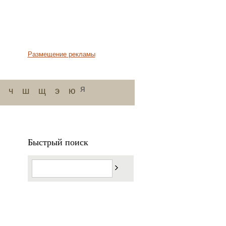
Размещение рекламы
я
ч
ш
щ
э
ю
Быстрый поиск