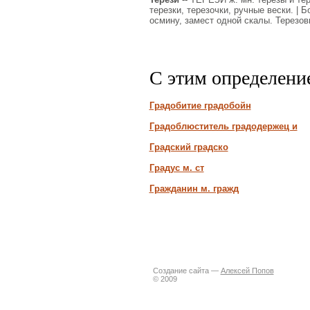
терезки, терезочки, ручные вески. | 
осмину, замест одной скалы. Терезов
С этим определени
Градобитие градобойн
Градоблюститель градодержец и
Градский градско
Градус м. ст
Гражданин м. гражд
Создание сайта —
Алексей Попов
© 2009