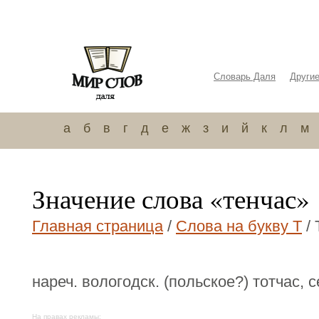
Словарь Даля
Други
а
б
в
г
д
е
ж
з
и
й
к
л
м
Значение слова «тенчас»
Главная страница
/
Слова на букву Т
/ 
нареч. вологодск. (польское?) тотчас, с
На правах рекламы: