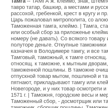
Тамга
-- ТАМГА ж. клеймо, знак, штемп
тавро татар, башкир, а местами и русс
рассохой, гребенкой, крест в кругу и п
Царь пожаловал митрополита, со алою 
Таможенная тамга, клеймо. | Тамга, ст
или особый сбор за приложенье клейма
номеру (не давать). Со всякого товару 
полуторе деньге. Откупные таможники 
казначея в Володимере тамгу, и все т
Тамговый, таможный, к тамге относящ.
относящ. к таможне, к мытным дворам, 
таможенной пошлины. В таможне очищ
отпускной товар мытом, пошлиной и та
пятнают, прикладывают тамгу или клей
Новегороде, и у них товар осмотрети и
1571 г. | Таможня, городские весы и м
Таможенный сбор, - досмотрщик или та
таможник, сборщик пошлины. Таможена