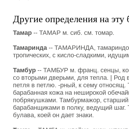
Другие определения на эту 
Тамар
-- ТАМАР м. сиб. см. томар.
Тамаринда
-- ТАМАРИНДА, тамариндов
тропических, с кисло-сладкими, идущим
Тамбур
-- ТАМБУР м. франц. сенцы, ко
со вторыми дверьми, для тепла. | Род
петля в петлю. -рный, к сему относящ.
барабанная кожа на неширокой обечай
побрякушками. Тамбурмажор, старший
барабанщиками в полку, ведущий шаг.
булава, коей он дает знаки.