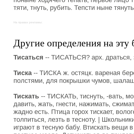
тяти, тнуть, рубить. Тепсти ныне тянуть
На правах рекламы:
Другие определения на эту 
Тисаться
-- ТИСАТЬСЯ? арх. драться, 
Тиска
-- ТИСКА ж. остяцк. вареная бер
полстями, для покрышки чумов, шалаше
Тискать
-- ТИСКАТЬ, тиснуть, -вать, мос
давить, жать, гнести, нажимать, сжимать
жадно есть. Птица горох тискает, волого
толпиться, лезть в тесноту. | Школьник
играют в тесную бабу. Втискать вещи 