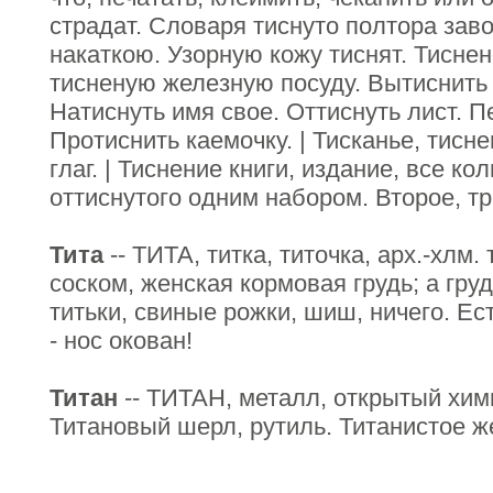
страдат. Словаря тиснуто полтора зав
накаткою. Узорную кожу тиснят. Тисне
тисненую железную посуду. Вытиснить у
Натиснуть имя свое. Оттиснуть лист. П
Протиснить каемочку. | Тисканье, тисне
глаг. | Тиснение книги, издание, все ко
оттиснутого одним набором. Второе, тр
Тита
-- ТИТА, титка, титочка, арх.-хлм.
соском, женская кормовая грудь; а гру
титьки, свиные рожки, шиш, ничего. Ест
- нос окован!
Титан
-- ТИТАН, металл, открытый хим
Титановый шерл, рутиль. Титанистое ж