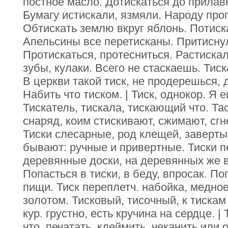
постное масло. Дотискаться до прилавк
Бумагу истискали, язмяли. Народу про
Обтискать землю вкруг яблонь. Потиск
Апельсины все перетисканы. Притиснул
Протискаться, протесниться. Растискал
зубы, кулаки. Всего не стаскаешь. Тиска
В церкви такой тиск, не продерешься, д
Набить что тиском. | Тиск, однокор. Я ег
Тискатель, тискала, тискающий что. Тас
снаряд, коим стискивают, сжимают, сгн
Тиски слесарные, род клещей, заверты
бывают: ручные и привертные. Тиски п
деревянные доски, на деревянных же в
Попасться в тиски, в беду, впросак. По
пищи. Тиск переплетч. набойка, медно
золотом. Тисковый, тисочный, к тискам
кур. грустно, есть кручина на сердце. | 
что, печатать, клеймить, чеканить или 