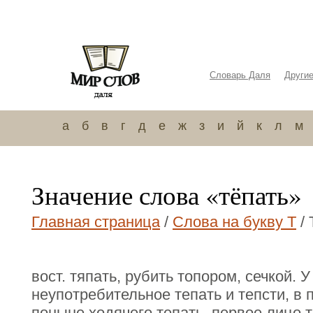
Словарь Даля
Други
а
б
в
г
д
е
ж
з
и
й
к
л
м
Значение слова «тёпать»
Главная страница
/
Слова на букву Т
/ 
вост. тяпать, рубить топором, сечкой. 
неупотребительное тепать и тепсти, в 
поныне ходячего тепать, первое лицо т