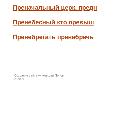
Преначальный церк. предн
Пренебесный кто превыш
Пренебрегать пренебречь
Создание сайта —
Алексей Попов
© 2009