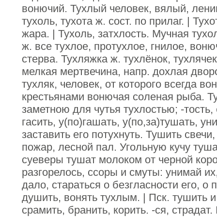
вонючий. Тухлый человек, вялый, лени
тухоль, тухота ж. сост. по прилаг. | Ту
жара. | Тухоль, затхлость. Мучная тухо
ж. все тухлое, протухлое, гнилое, воню
стерва. Тухляжка ж. тухлёнок, тухлячек
мелкая мертвечина, напр. дохлая двор
тухляк, человек, от которого всегда во
крестьянами вонючая соленая рыба. Ту
заметною для чутья тухлостью; -тость, с
гасить, у(по)гашать, у(по,за)тушать, ун
заставить его потухнуть. Тушить свечи,
пожар, лесной пал. Угольную кучу туш
суеверы тушат молоком от черной коро
разгорелось, ссоры и смуты: унимай их
дало, стараться о безгласности его, о 
душить, вонять тухлым. | Пск. тушить и 
срамить, бранить, корить. -ся, страдат.