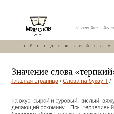
Словарь Даля
Други
а
б
в
г
д
е
ж
з
и
й
к
л
м
Значение слова «терпкий
Главная страница
/
Слова на букву Т
/ 
на вкус, сырой и суровый, кислый, вя
делающий оскомину. | Пск. терпеливы
(зеленое) яблоко терпко, а дички и пл