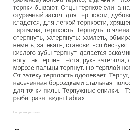
терпки бывают. Отцы терпкое ели, а на
огуречный засол, для терпкости, дубо
кладется, для легкой терпкости, хряще
Терпчина, терпкость. Терпнуть, о члена
отерпнуть, затерпнуть: замлеть, обмира
неметь, затекать, становиться бесчув
кислого зубы терпнут, делается оском
ногу, так терпнет. Нога, рука затерпла
морозе пальцы терпнут. По терплой но
От затеку терплость одолевает. Терпуг,
насеченная бороздками стальная полос
для точки пилы. Терпужные опилки. | Те
рыба, разн. виды Labrax.
На правах рекламы: