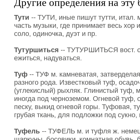
Другие определения на эту 
Тути
-- ТУТИ, иные пишут тутти, итал. м
часть музыки, где принимает весь хор 
соло, одиночка, дуэт и пр.
Тутуршиться
-- ТУТУРШИТЬСЯ вост. си
ежиться, надуваться.
Туф
-- ТУФ м. камневатая, затверделая
разного рода. Известковый туф, осадо
(углекислый) рыхляк. Глинистый туф, 
иногда под черноземом. Огневой туф, 
песку, выкид огневой горы. Туфовая, т
грубая ткань, для подложки под сукно, 
Туфель
-- ТУФЕЛЬ м. и туфля ж. неме
шаркуны, босовики, комнатная обувь, 