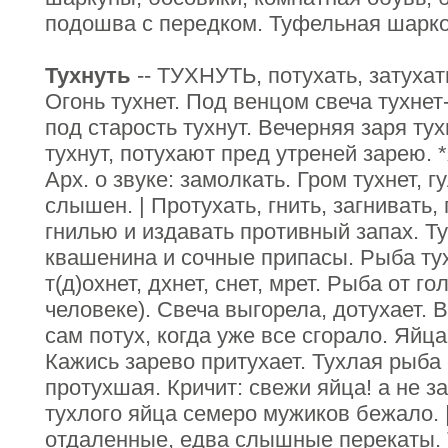
подошва с передком. Туфельная шарко
Тухнуть
-- ТУХНУТЬ, потухать, затухать
Огонь тухнет. Под венцом свеча тухнет-
под старость тухнут. Вечерняя заря ту
тухнут, потухают пред утреней зарею. *Ж
Арх. о звуке: замолкать. Гром тухнет, г
слышен. | Протухать, гнить, загнивать,
гнилью и издавать противный запах. Ту
квашенина и сочные припасы. Рыба тух
т(д)охнет, дхнет, снет, мрет. Рыба от г
человеке). Свеча выгорела, дотухает. 
сам потух, когда уже все сгорало. Яйца
Кажись зарево притухает. Тухлая рыба
протухшая. Кричит: свежи яйца! а не з
тухлого яйца семеро мужиков бежало. |
отдаленные, едва слышные перекаты. 