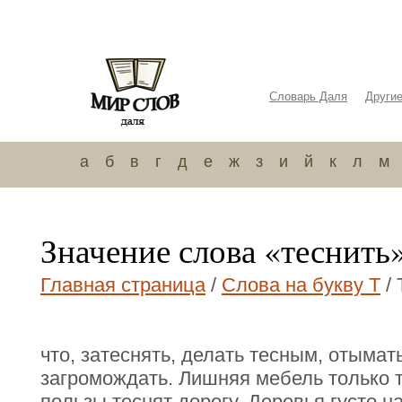
Словарь Даля
Други
а
б
в
г
д
е
ж
з
и
й
к
л
м
Значение слова «теснить
Главная страница
/
Слова на букву Т
/ 
что, затеснять, делать тесным, отымать
загромождать. Лишняя мебель только т
пользы теснят дорогу. Деревья густо на