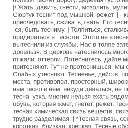
|/ Жать, давить, гнести, мозолить, мулит
Сюртук теснит под мышкой, режет. | - ко
преследовать, сживать, гнать, Его тесн
-ся, быть тесниму. | Толпиться, сталкив
продираться в тесноте. Этого не втесн
вытеснили из службы. Нас в толпе зат
донельзя. В церковь натеснилось мног
отжали, оттерли. Потеснитесь. дайте м
притесняют. Тут не протеснишься. Мы 
Слабых утесняют. Тесненье, действ. по
места, противопол. просторный, широк
нам тесно в нем, некуда деваться, не 
тесна, узка, многим нельзя ехать рядо
обувь, которая жмет, гнетет, режет, тесн
тесная химическая связь веществ, связ
трудно разделимая. | *Тесная связь, со
короткая, близкая, крепкая. Тесные об