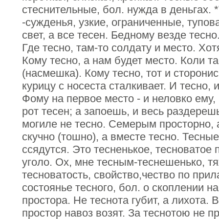
стеснительные, бол. нужда в деньгах. *
-сужденья, узкие, ограниченные, тупов
свет, а все тесен. Бедному везде тесно.
Где тесно, там-то солдату и место. Хот
Кому тесно, а нам будет место. Коли т
(насмешка). Кому тесно, тот и сторонис
курицу с носеста сталкивает. И тесно,
Фому на первое место - и неловко ему, 
рот тесен; а запоешь, и весь раздереш
могиле не тесно. Семерым просторно, 
скучно (тошно), а вместе тесно. Тесные
ссядутся. Это тесненькое, тесноватое
уголо. Ох, мне тесным-теснешенько, тяж
тесноватость, свойство,чество по прила
состоянье тесного, бол. о скоплении н
простора. Не теснота губит, а лихота. 
простор навоз возят. За теснотою не п