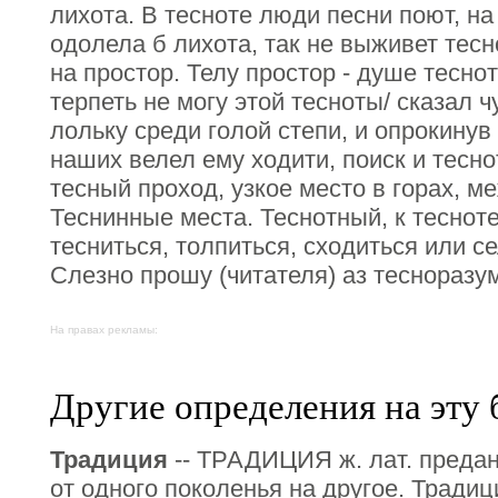
лихота. В тесноте люди песни поют, на
одолела б лихота, так не выживет тесно
на простор. Телу простор - душе теснот
терпеть не могу этой тесноты/ сказал ч
лольку среди голой степи, и опрокинув
наших велел ему ходити, поиск и теснот
тесный проход, узкое место в горах, м
Теснинные места. Теснотный, к тесноте
тесниться, толпиться, сходиться или се
Слезно прошу (читателя) аз тесноразу
На правах рекламы:
Другие определения на эту 
Традиция
-- ТРАДИЦИЯ ж. лат. предан
от одного поколенья на другое. Тради