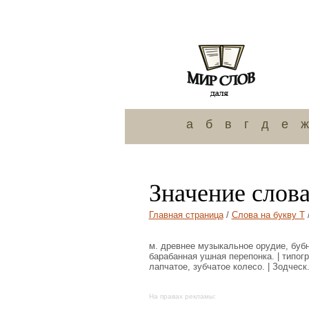
а
б
в
г
д
е
ж
Значение слов
Главная страница
/
Слова на букву Т
м. древнее музыкальное орудие, бубн
барабанная ушная перепонка. | типогр
лапчатое, зубчатое колесо. | Зодчес
На правах рекламы: