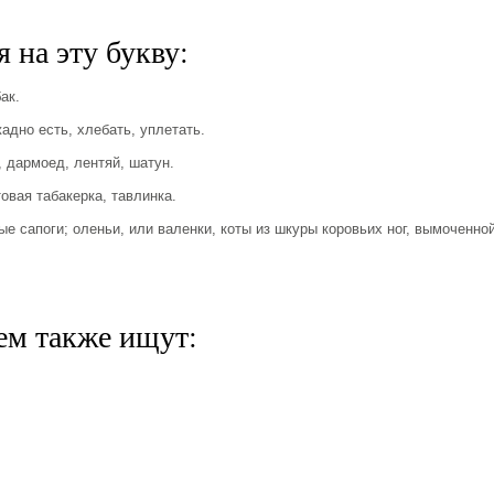
 на эту букву:
ак.
адно есть, хлебать, уплетать.
 дармоед, лентяй, шатун.
овая табакерка, тавлинка.
ые сапоги; оленьи, или валенки, коты из шкуры коровьих ног, вымоченно
ем также ищут: