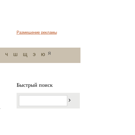
Размещение рекламы
я
ч
ш
щ
э
ю
Быстрый поиск
.