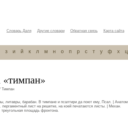
Словарь Даля
Другие словари
Обратная связь
Карта сайта
з
и
й
к
л
м
н
о
п
р
с
т
у
ф
х
ц
а «тимпан»
/ Тимпан
ы, литавры, барабан. В тимпане и псалтири да поют ему, Псал. | Анатом
. пергаментный лист на решетке, на коей печатаются листы. | Механ.
к. треугольная площадь фронтона.