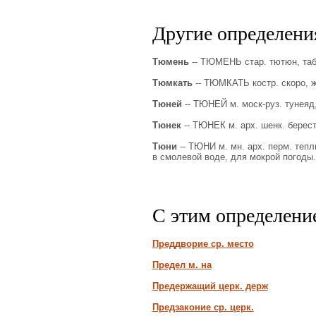
Другие определения
Тюмень
-- ТЮМЕНЬ стар. тютюн, таб
Тюмкать
-- ТЮМКАТЬ костр. скоро, ж
Тюней
-- ТЮНЕЙ м. моск-руз. тунеяд,
Тюнек
-- ТЮНЕК м. арх. шенк. берест
Тюни
-- ТЮНИ м. мн. арх. перм. тепл
в смолевой воде, для мокрой погоды.
С этим определени
Преддворие ср. место
Предел м. на
Предержащий церк. держ
Предзаконие ср. церк.