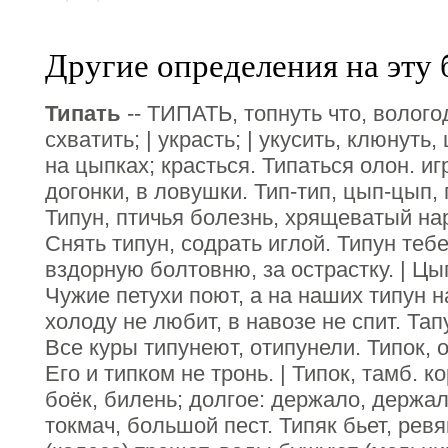
Другие определения на эту 
Типать
-- ТИПАТЬ, топнуть что, вологод
схватить; | украсть; | укусить, клюнуть,
на цыпках; красться. Типаться олон. иг
догонки, в ловушки. Тип-тип, цып-цып,
Типун, птичья болезнь, хрящеватый нар
Снять типун, содрать иглой. Типун тебе
вздорную болтовню, за острастку. | Цып
Чужие петухи поют, а на наших типун н
холоду не любит, в навозе не спит. Тап
Все куры типунеют, отипунели. Типок, 
Его и типком не тронь. | Типок, тамб. к
боёк, билень; долгое: держало, держалк
токмач, большой пест. Типяк бьет, ревя