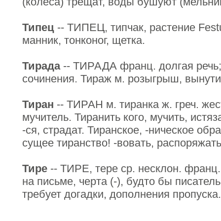
(колеса) трещат, воды бушуют (мельни
Типец
-- ТИПЕЦ, типчак, растение Fest
манник, тонконог, щетка.
Тирада
-- ТИРАДА франц. долгая речь;
сочинения. Тираж м. розыгрыш, вынути
Тиран
-- ТИРАН м. тиранка ж. греч. жес
мучитель. Тиранить кого, мучить, истя
-ся, страдат. Тиранское, -ническое обр
сущее тиранство! -вовать, распоряжат
Тире
-- ТИРЕ, тере ср. несклон. франц
на письме, черта (-), будто бы писател
требует догадки, дополнения пропуска.