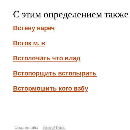
С этим определением также
Встену нареч
Всток м. в
Встолочить что влад
Встопорщить встопырить
Встормошить кого взбу
Создание сайта —
Алексей Попов