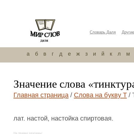
Словарь Даля
Други
а
б
в
г
д
е
ж
з
и
й
к
л
м
Значение слова «тинктур
Главная страница
/
Слова на букву Т
/ 
лат. настой, настойка спиртовая.
На правах рекламы: