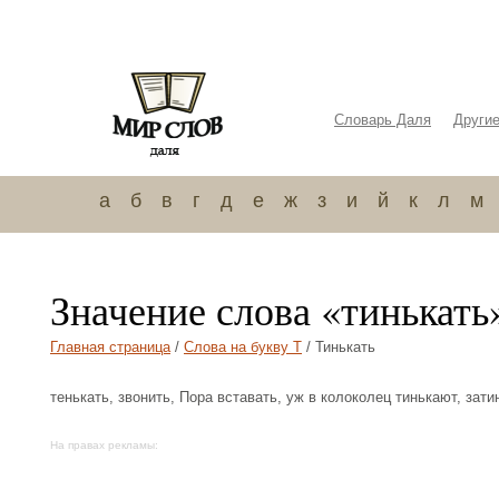
Словарь Даля
Други
а
б
в
г
д
е
ж
з
и
й
к
л
м
Значение слова «тинькать
Главная страница
/
Слова на букву Т
/ Тинькать
тенькать, звонить, Пора вставать, уж в колоколец тинькают, зати
На правах рекламы: