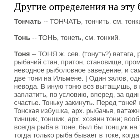
Другие определения на эту 
Тончать
-- ТОНЧАТЬ, тончить, см. тонк
Тонь
-- ТОНЬ, тонеть, см. тонкий.
Тоня
-- ТОНЯ ж. сев. (тонуть?) ватага
рыбачий стан, притон, становище, про
неводное рыболовное заведение, и сам
две тони на Ильмене. | Один залов, одн
невода. В иную тоню воз вытащишь, в 
заплатить, по условию, вперед, за один
счастье. Тоньку закинуть. Перед тоней 
Тонская избушка, арх. рыбачья, ватажн
тинщик, тоншик, арх. хозяин тони; воо
всегда рыба в тоне, был бы тонщик на 
тогда только рыба бывает в токе, когда