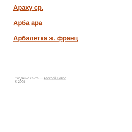
Араху ср.
Арба ара
Арбалетка ж. франц
Создание сайта —
Алексей Попов
© 2009