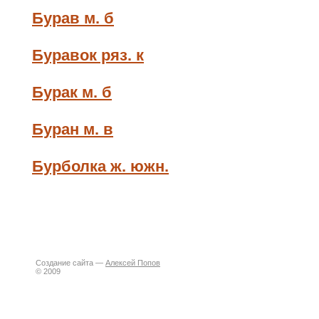
Бурав м. б
Буравок ряз. к
Бурак м. б
Буран м. в
Бурболка ж. южн.
Создание сайта —
Алексей Попов
© 2009