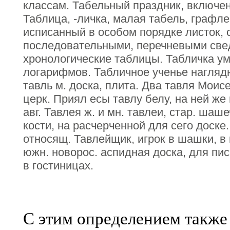
классам. Табельный праздник, включен
Таблица, -личка, малая табель, графл
исписанный в особом порядке листок, 
последовательными, перечневыми све
хронологические таблицы. Табличка у
логарифмов. Табличное ученье наглядно
тавль м. доска, плита. Два тавля Моисе
церк. Приял есы тавлу белу, на ней же
авг. Тавлея ж. и мн. тавлеи, стар. шаш
кости, на расчерченной для сего доске
относящ. Тавлейщик, игрок в шашки, в 
южн. новорос. аспидная доска, для пи
в гостиницах.
С этим определением также