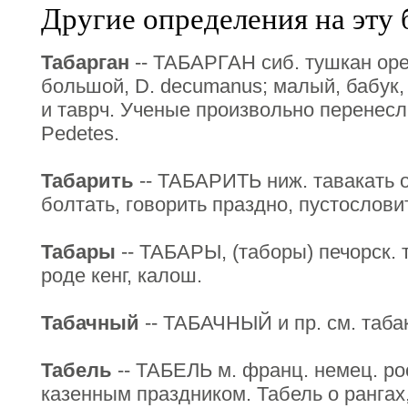
Другие определения на эту 
Табарган
-- ТАБАРГАН сиб. тушкан оре
большой, D. decumanus; малый, бабук, 
и таврч. Ученые произвольно перенесл
Pedetes.
Табарить
-- ТАБАРИТЬ ниж. тавакать о
болтать, говорить праздно, пустослови
Табары
-- ТАБАРЫ, (таборы) печорск. т
роде кенг, калош.
Табачный
-- ТАБАЧНЫЙ и пр. см. таба
Табель
-- ТАБЕЛЬ м. франц. немец. ро
казенным праздником. Табель о рангах