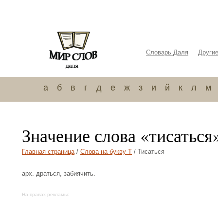
Словарь Даля
Други
а
б
в
г
д
е
ж
з
и
й
к
л
м
Значение слова «тисаться
Главная страница
/
Слова на букву Т
/ Тисаться
арх. драться, забиячить.
На правах рекламы: