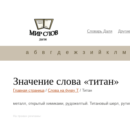
Словарь Даля
Други
а
б
в
г
д
е
ж
з
и
й
к
л
м
Значение слова «титан»
Главная страница
/
Слова на букву Т
/ Титан
металл, открытый химиками, рудожелтый. Титановый шерл, рутил
На правах рекламы: