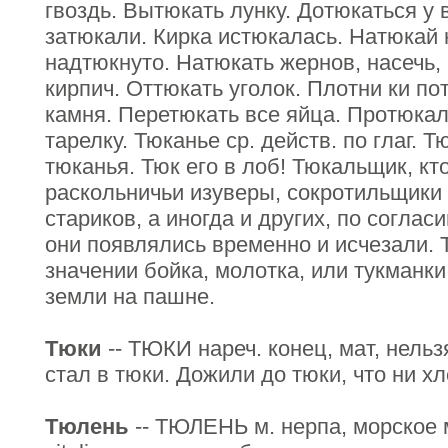
гвоздь. Вытюкать лунку. Дотюкаться у в
затюкали. Кирка истюкалась. Натюкай
надтюкнуто. Натюкать жернов, насечь,
кирпич. Оттюкать уголок. Плотни ки по
камня. Перетюкать все яйца. Протюкал
тарелку. Тюканье ср. действ. по глаг. Тю
тюканья. Тюк его в лоб! Тюкальщик, кт
раскольничьи изуверы, сокротильщики
стариков, а иногда и других, по соглас
они появлялись временно и исчезали. 
значении бойка, молотка, или тукманки.
земли на пашне.
Тюки
-- ТЮКИ нареч. конец, мат, нельз
стал в тюки. Дожили до тюки, что ни хл
Тюлень
-- ТЮЛЕНЬ м. нерпа, морское