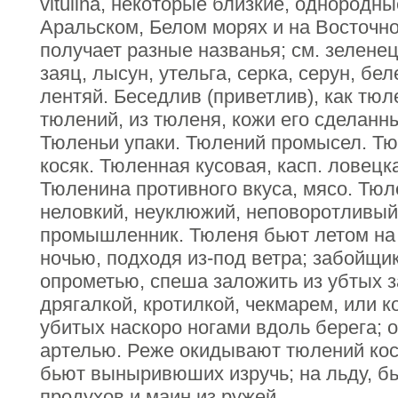
vitulina, некоторые близкие, однородн
Аральском, Белом морях и на Восточно
получает разные названья; см. зеленец
заяц, лысун, утельга, серка, серун, бе
лентяй. Беседлив (приветлив), как тю
тюлений, из тюленя, кожи его сделанн
Тюленьи упаки. Тюлений промысел. Тю
косяк. Тюленная кусовая, касп. ловецк
Тюленина противного вкуса, мясо. Тюл
неловкий, неуклюжий, неповоротливый
промышленник. Тюленя бьют летом на 
ночью, подходя из-под ветра; забойщи
опрометью, спеша заложить из убтых з
дрягалкой, кротилкой, чекмарем, или 
убитых наскоро ногами вдоль берега;
артелью. Реже окидывают тюлений кос
бьют выныривюших изручь; на льду, бь
продухов и маин из ружей.