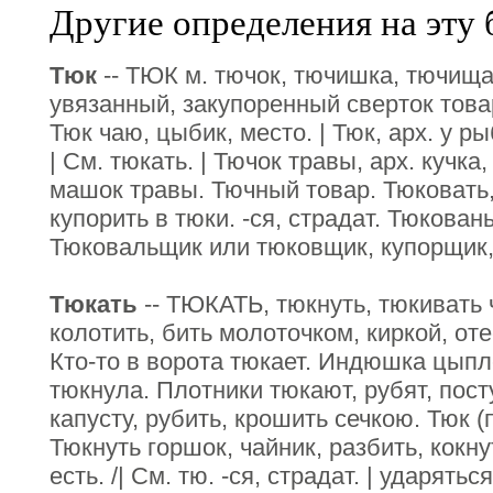
Другие определения на эту 
Тюк
-- ТЮК м. тючок, тючишка, тючища,
увязанный, закупоренный сверток това
Тюк чаю, цыбик, место. | Тюк, арх. у р
| См. тюкать. | Тючок травы, арх. кучка
машок травы. Тючный товар. Тюковать,
купорить в тюки. -ся, страдат. Тюкованье
Тюковальщик или тюковщик, купорщик,
Тюкать
-- ТЮКАТЬ, тюкнуть, тюкивать ч
колотить, бить молоточком, киркой, от
Кто-то в ворота тюкает. Индюшка цыпле
тюкнула. Плотники тюкают, рубят, пос
капусту, рубить, крошить сечкою. Тюк (п
Тюкнуть горшок, чайник, разбить, кокнут
есть. /| См. тю. -ся, страдат. | ударять