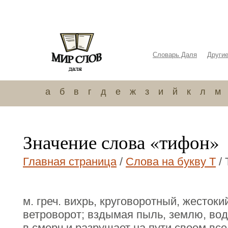
Словарь Даля
Други
а
б
в
г
д
е
ж
з
и
й
к
л
м
Значение слова «тифон»
Главная страница
/
Слова на букву Т
/ 
м. греч. вихрь, круговоротный, жестоки
ветроворот; вздымая пыль, землю, вод
в смерч и разрушает на пути своем все