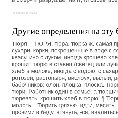
На правах рекламы:
Другие определения на эту 
Тюря
-- ТЮРЯ, тюра, тюрка ж. самая п
сухари, корки, покрошенные в воде с 
квасу, ино с луком, иногда крошево хл
крошит тюрю в ставец (светец или луч
хлеб в молоке, иногда с водою, с сахар
ротозей, растопыря, вислоух, вылый, ра
бабочников: олон. плоцка, плоска. Тюр
тюри. Работник один в семье, а тюрщик
тюревать, крошить хлеб в тюрю. /| Тюри
молоть. | Тюрить грязью, идти, месить.
прочими в беду, втянуть; -ся, ввалитьс