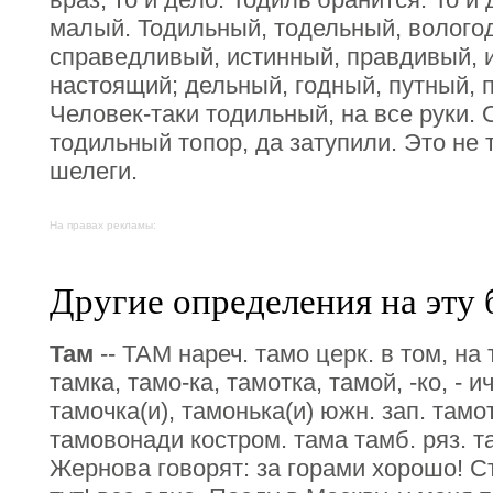
малый. Тодильный, тодельный, вологод
справедливый, истинный, правдивый, 
настоящий; дельный, годный, путный, 
Человек-таки тодильный, на все руки. 
тодильный топор, да затупили. Это не 
шелеги.
На правах рекламы:
Другие определения на эту 
Там
-- ТАМ нареч. тамо церк. в том, на 
тамка, тамо-ка, тамотка, тамой, -ко, - ич
тамочка(и), тамонька(и) южн. зап. тамот
тамовонади костром. тама тамб. ряз. та
Жернова говорят: за горами хорошо! Ст