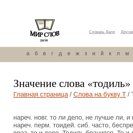
Словарь Даля
Други
а
б
в
г
д
е
ж
з
и
й
к
л
м
Значение слова «тодиль»
Главная страница
/
Слова на букву Т
/ 
нареч. новг. то ли дело, не лучше ли, 
нареч. перм. тоидей. сиб. часто, беспр
враз, то и дело. Тодиль бранится. То и