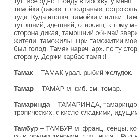
тут! все одно. Поеду в Москву, у меня
тамойки (также: голодраные, острокопы
туда. Куда иголка, тамойки и нитки. Т
тутошний, здешний, относящ. к тому ме
сторона дикая, тамошний обычай звер
жители, таможилы. При таможитии мое
был голод. Тамяк нареч. арх. по ту стор
сторону. Держи карбас тамяк!
Тамак
-- ТАМАК урал. рыбий желудок.
Тамар
-- ТАМАР м. сиб. см. томар.
Тамаринда
-- ТАМАРИНДА, тамариндов
тропических, с кисло-сладкими, идущим
Тамбур
-- ТАМБУР м. франц. сенцы, ко
со вторыми дверьми, для тепла. | Род