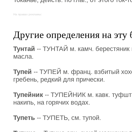
На правах рекламы:
Другие определения на эту 
Тунтай
-- ТУНТАЙ м. камч. берестяник 
масла.
Тупей
-- ТУПЕЙ м. франц. взбитый хох
гребень, редкий для прически.
Тупейник
-- ТУПЕЙНИК м. кавк. туфшт
накипь, на горячих водах.
Тупеть
-- ТУПЕТЬ, см. тупой.