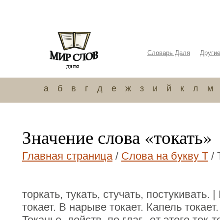
Словарь Даля
Други
а
б
в
г
д
е
ж
з
и
й
к
л
м
Значение слова «токать»
Главная страница
/
Слова на букву Т
/ 
торкать, тукать, стучать, постукивать. 
токает. В нарыве токает. Капель токает.
Токанье, действ. по глаг., от этого ток-