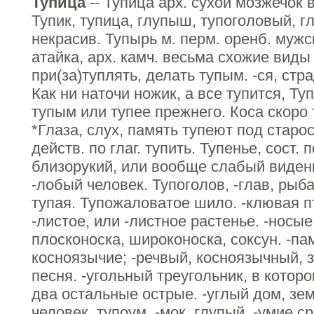
Тупица
-- Тупица арх. сухой мозжечок в
Тупик, тупица, глупыш, тупоголовый, г
некрасив. Тупырь м. перм. оренб. мужс
атайка, арх. камч. весьма схожие виды 
при(за)туплять, делать тупым. -ся, стра
Как ни наточи ножик, а все тупится, Ту
тупым или тупее прежнего. Коса скоро 
*Глаза, слух, память тупеют под старос
действ. по глаг. тупить. Тупенье, сост. 
близорукий, или вообще слабый виден
-лобый человек. Тупоголов, -глав, рыба
тупая. Тупожаловатое шило. -клювая п
-листое, или -листное растенье. -носые 
плосконоска, широконоска, соксун. -па
косноязычие; -речвый, косноязычный, 
песня. -угольный треугольник, в которо
два остальные острые. -углый дом, зе
человек, тупоум, -мок, глупый. -умие ср.