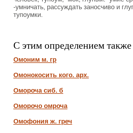
-умничать, рассуждать заносчиво и глуп
тупоумки.
С этим определением также
Омоним м. гр
Омонокосить кого. арх.
Омороча сиб. б
Оморочо омроча
Омофония ж. греч