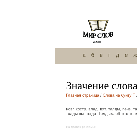
а
б
в
г
д
е
ж
Значение слов
Главная страница
/
Слова на букву Т
новг. костр. влад. вят. талды, пенз.
толды вм. тогда. Толдыка об. кто тол
На правах рекламы: