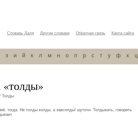
Словарь Даля
Другие словари
Обратная связь
Карта сайта
з
и
й
к
л
м
н
о
п
р
с
т
у
ф
х
ц
а «толды»
/ Толды
 тамб. тогда. Не толды колды, а завсялды! шуточн. Толдыкать, говорить
дыкает.