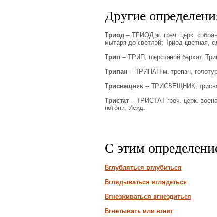
Другие определения
Триод
-- ТРИОД ж. греч. церк. собра
мытаря до светлой; Триод цветная, с
Трип
-- ТРИП, шерстяной бархат. Три
Трипан
-- ТРИПАН м. трепан, голотур
Трисвещник
-- ТРИСВЕЩНИК, трисвят
Тристат
-- ТРИСТАТ греч. церк. воен
потопи, Исхд.
С этим определени
Вглубляться вглубиться
Вглядываться вглядеться
Вгнезживаться вгнездиться
Вгнетывать или вгнет