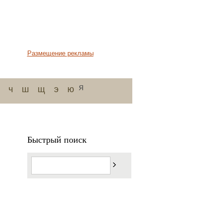
Размещение рекламы
я
ч
ш
щ
э
ю
Быстрый поиск