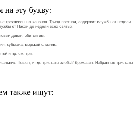
 на эту букву:
нье трехпесенных канонов. Триод постная, содержит службы от недели
лужбы от Пасхи до недели всех святых.
повый диван, обитый им.
ия, кубышка; морской слизняк.
ой и пр. см. три.
ачальник. Пошел, и где тристаты злобы? Державин. Избранные тристаты
ем также ищут: