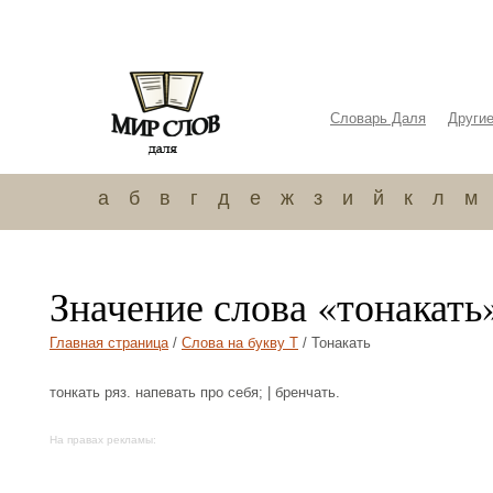
Словарь Даля
Други
а
б
в
г
д
е
ж
з
и
й
к
л
м
Значение слова «тонакать
Главная страница
/
Слова на букву Т
/ Тонакать
тонкать ряз. напевать про себя; | бренчать.
На правах рекламы: