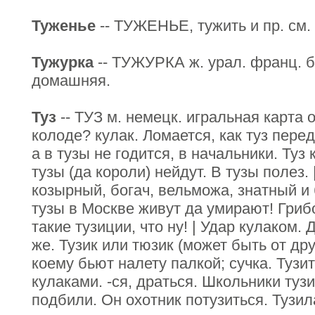
Туженье
-- ТУЖЕНЬЕ, тужить и пр. см. 
Тужурка
-- ТУЖУРКА ж. урал. франц. 
домашняя.
Туз
-- ТУЗ м. немецк. игральная карта 
колоде? кулак. Ломается, как туз пере
а в тузы не годится, в начальники. Туз 
тузы (да короли) нейдут. В тузы полез. 
козырный, богач, вельможа, знатный и 
тузы в Москве живут да умирают! Гриб
такие тузиции, что ну! | Удар кулаком. 
же. Тузик или тюзик (может быть от друг
коему бьют налету палкой; сучка. Тузит
кулаками. -ся, драться. Школьники тузи
подбили. Он охотник потузиться. Тузил