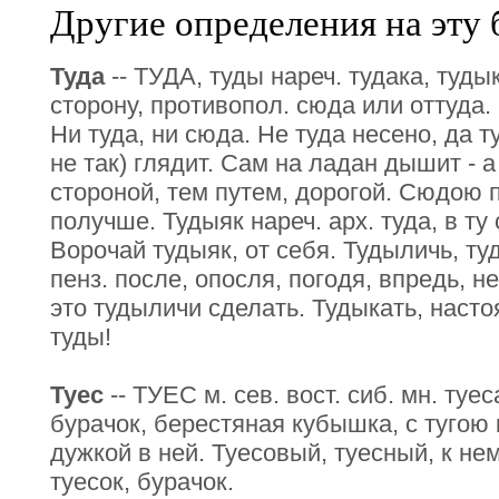
Другие определения на эту 
Туда
-- ТУДА, туды нареч. тудака, тудык
сторону, противопол. сюда или оттуда.
Ни туда, ни сюда. Не туда несено, да т
не так) глядит. Сам на ладан дышит - а
стороной, тем путем, дорогой. Сюдою 
получше. Тудыяк нареч. арх. туда, в ту 
Ворочай тудыяк, от себя. Тудыличь, ту
пенз. после, опосля, погодя, впредь, н
это тудыличи сделать. Тудыкать, насто
туды!
Туес
-- ТУЕС м. сев. вост. сиб. мн. туес
бурачок, берестяная кубышка, с тугою
дужкой в ней. Туесовый, туесный, к нем
туесок, бурачок.