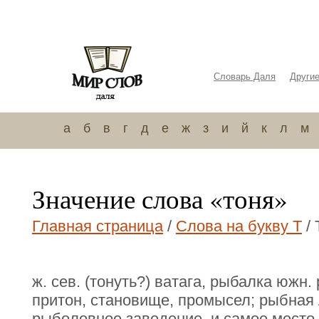
Словарь Даля
Други
а
б
в
г
д
е
ж
з
и
й
к
л
м
Значение слова «тоня»
Главная страница
/
Слова на букву Т
/ 
ж. сев. (тонуть?) ватага, рыбалка южн
притон, становище, промысел; рыбная
рыболовное заведение, и самое место э