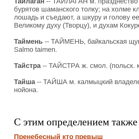
Тайлаган
-- ТАЙЛАГАН м. празднество
бурятов шаманского толку; на холме кл
лошадь и съедают, а шкуру и голову е
Великому духу (Творцу), и духам Кокур
Таймень
-- ТАЙМЕНЬ, байкальская щук
Salmo taimen.
Тайстра
-- ТАЙСТРА ж. смол. (польск.
Тайша
-- ТАЙША м. калмыцкий владеле
нойона.
С этим определением также
Пренебесный кто превыш